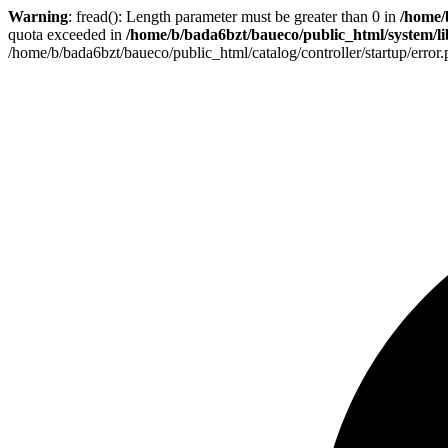
Warning
: fread(): Length parameter must be greater than 0 in
/home/
quota exceeded in
/home/b/bada6bzt/baueco/public_html/system/lib
/home/b/bada6bzt/baueco/public_html/catalog/controller/startup/error