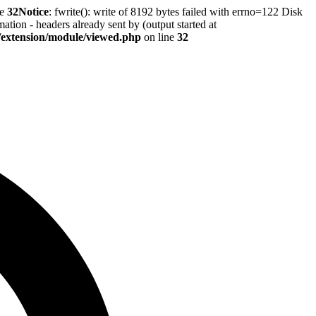
ne
32
Notice
: fwrite(): write of 8192 bytes failed with errno=122 Disk
tion - headers already sent by (output started at
r/extension/module/viewed.php
on line
32