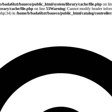
b/bada6bzt/baueco/public_html/system/library/cache/file.php
on li
rary/cache/file.php
on line
53
Warning
: Cannot modify header informa
.php:34) in
/home/b/bada6bzt/baueco/public_html/catalog/controlle