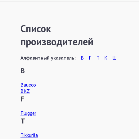
Список
производителей
Алфавитный указатель:
B
F
T
К
Ц
B
Baueco
BKZ
F
Flugger
T
Tikkurila