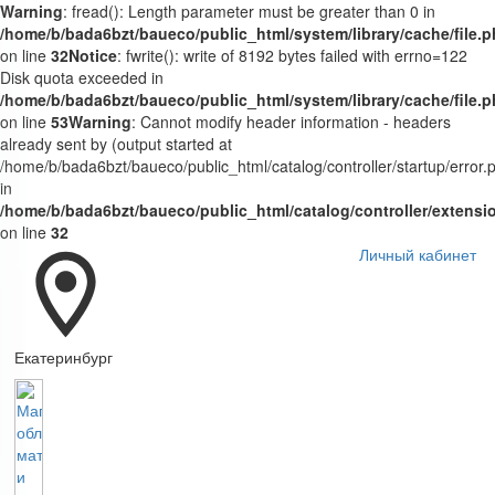
Warning
: fread(): Length parameter must be greater than 0 in
/home/b/bada6bzt/baueco/public_html/system/library/cache/file.
on line
32
Notice
: fwrite(): write of 8192 bytes failed with errno=122
Disk quota exceeded in
/home/b/bada6bzt/baueco/public_html/system/library/cache/file.
on line
53
Warning
: Cannot modify header information - headers
already sent by (output started at
/home/b/bada6bzt/baueco/public_html/catalog/controller/startup/error.
in
/home/b/bada6bzt/baueco/public_html/catalog/controller/extens
on line
32
Личный кабинет
Екатеринбург