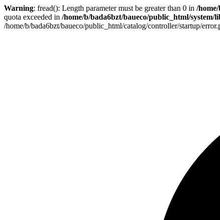
Warning
: fread(): Length parameter must be greater than 0 in
/home/
quota exceeded in
/home/b/bada6bzt/baueco/public_html/system/lib
/home/b/bada6bzt/baueco/public_html/catalog/controller/startup/error