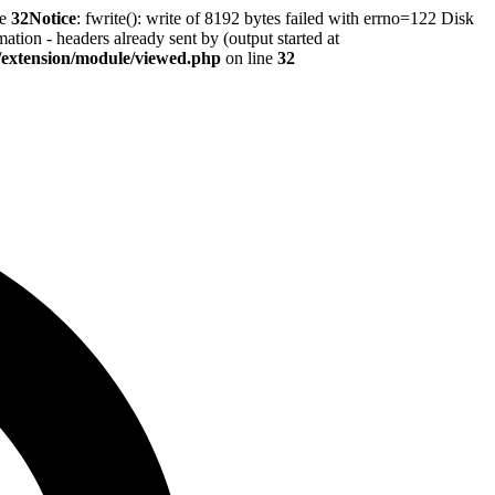
ne
32
Notice
: fwrite(): write of 8192 bytes failed with errno=122 Disk
tion - headers already sent by (output started at
r/extension/module/viewed.php
on line
32