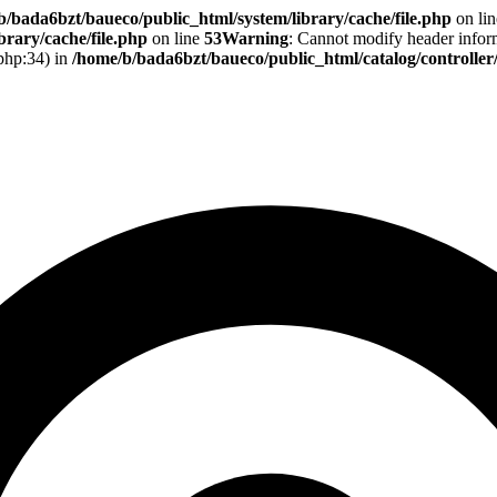
b/bada6bzt/baueco/public_html/system/library/cache/file.php
on li
rary/cache/file.php
on line
53
Warning
: Cannot modify header informa
.php:34) in
/home/b/bada6bzt/baueco/public_html/catalog/controlle