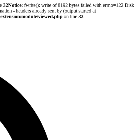
ne
32
Notice
: fwrite(): write of 8192 bytes failed with errno=122 Disk
tion - headers already sent by (output started at
r/extension/module/viewed.php
on line
32