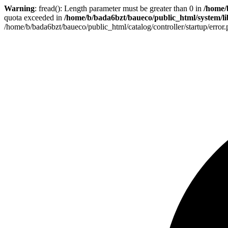
Warning
: fread(): Length parameter must be greater than 0 in
/home/
quota exceeded in
/home/b/bada6bzt/baueco/public_html/system/lib
/home/b/bada6bzt/baueco/public_html/catalog/controller/startup/error