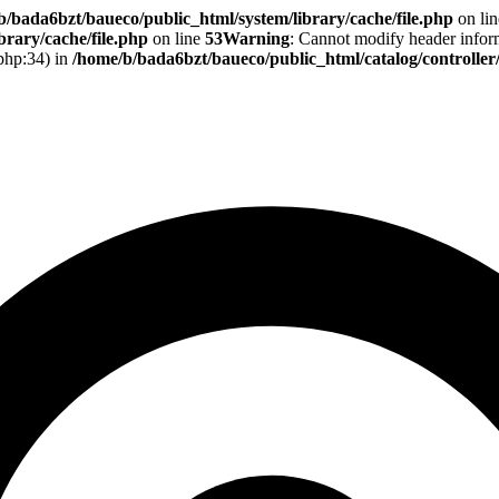
b/bada6bzt/baueco/public_html/system/library/cache/file.php
on li
rary/cache/file.php
on line
53
Warning
: Cannot modify header informa
.php:34) in
/home/b/bada6bzt/baueco/public_html/catalog/controlle