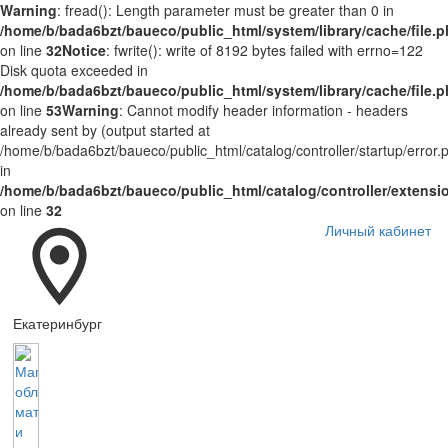
Warning
: fread(): Length parameter must be greater than 0 in
/home/b/bada6bzt/baueco/public_html/system/library/cache/file.
on line
32
Notice
: fwrite(): write of 8192 bytes failed with errno=122
Disk quota exceeded in
/home/b/bada6bzt/baueco/public_html/system/library/cache/file.
on line
53
Warning
: Cannot modify header information - headers
already sent by (output started at
/home/b/bada6bzt/baueco/public_html/catalog/controller/startup/error.
in
/home/b/bada6bzt/baueco/public_html/catalog/controller/extens
on line
32
Личный кабинет
Екатеринбург