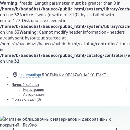
Warning
: fread(): Length parameter must be greater than 0 in
/home/b/bada6bzt/baueco/public_html/system/library/cache
on line
32
Notice
: fwrite(): write of 8192 bytes failed with
errno=122 Disk quota exceeded in
/home/b/bada6bzt/baueco/public_html/system/library/cache
on line
53
Warning
: Cannot modify header information - headers
already sent by (output started at
/home/b/bada6bzt/baueco/public_html/catalog/controller/startup
in
/home/b/bada6bzt/baueco/public_html/catalog/controller/
on line
32
Екатеринбург
ДОСТАВКА И ОПЛАТА
О НАС
КОНТАКТЫ
Личный кабинет
Регистрация
Авторизация
Мои закладки (0)