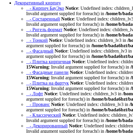
Декоративный кирпич
- Кирпич БауЭко
Notice
: Undefined index: children_
Invalid argument supplied for foreach() in
/home/b/bada6
- Состаренный
Notice
: Undefined index: children_lv
Invalid argument supplied for foreach() in
/home/b/bada6
- Ригель формат
Notice
: Undefined index: children_l
Invalid argument supplied for foreach() in
/home/b/bada6
- Тонкий
Notice
: Undefined index: children_lv3 in
/h
argument supplied for foreach() in
/home/b/bada6bzt/ba
- Фасадный
Notice
: Undefined index: children_lv3 in
argument supplied for foreach() in
/home/b/bada6bzt/ba
- Плитка кирпичная
Notice
: Undefined index: childr
15
Warning
: Invalid argument supplied for foreach() in
/
- Фасадные панели
Notice
: Undefined index: childre
15
Warning
: Invalid argument supplied for foreach() in
/
- Плитка на фартук
Notice
: Undefined index: childre
15
Warning
: Invalid argument supplied for foreach() in
/
- Лофт
Notice
: Undefined index: children_lv3 in
/hom
argument supplied for foreach() in
/home/b/bada6bzt/ba
- Прованс
Notice
: Undefined index: children_lv3 in
/
argument supplied for foreach() in
/home/b/bada6bzt/ba
- Классический
Notice
: Undefined index: children_lv
Invalid argument supplied for foreach() in
/home/b/bada6
- Декорированный
Notice
: Undefined index: childre
Invalid argument supplied for foreach() in
/home/b/bada6