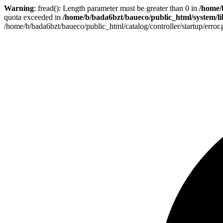
Warning
: fread(): Length parameter must be greater than 0 in
/home/
quota exceeded in
/home/b/bada6bzt/baueco/public_html/system/lib
/home/b/bada6bzt/baueco/public_html/catalog/controller/startup/error