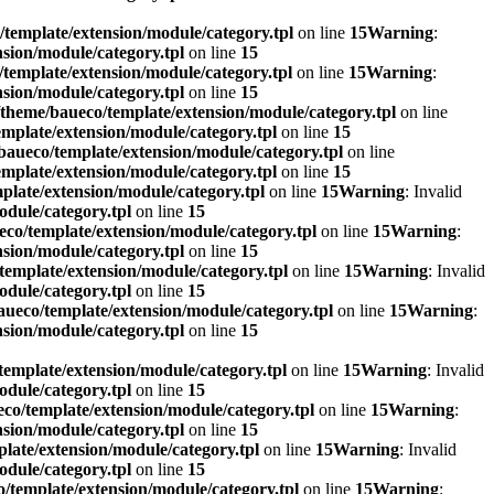
template/extension/module/category.tpl
on line
15
Warning
:
sion/module/category.tpl
on line
15
template/extension/module/category.tpl
on line
15
Warning
:
sion/module/category.tpl
on line
15
theme/baueco/template/extension/module/category.tpl
on line
mplate/extension/module/category.tpl
on line
15
aueco/template/extension/module/category.tpl
on line
mplate/extension/module/category.tpl
on line
15
late/extension/module/category.tpl
on line
15
Warning
: Invalid
dule/category.tpl
on line
15
co/template/extension/module/category.tpl
on line
15
Warning
:
sion/module/category.tpl
on line
15
emplate/extension/module/category.tpl
on line
15
Warning
: Invalid
dule/category.tpl
on line
15
ueco/template/extension/module/category.tpl
on line
15
Warning
:
sion/module/category.tpl
on line
15
emplate/extension/module/category.tpl
on line
15
Warning
: Invalid
dule/category.tpl
on line
15
co/template/extension/module/category.tpl
on line
15
Warning
:
sion/module/category.tpl
on line
15
late/extension/module/category.tpl
on line
15
Warning
: Invalid
dule/category.tpl
on line
15
/template/extension/module/category.tpl
on line
15
Warning
: