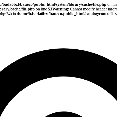
b/bada6bzt/baueco/public_html/system/library/cache/file.php
on li
rary/cache/file.php
on line
53
Warning
: Cannot modify header informa
.php:34) in
/home/b/bada6bzt/baueco/public_html/catalog/controlle