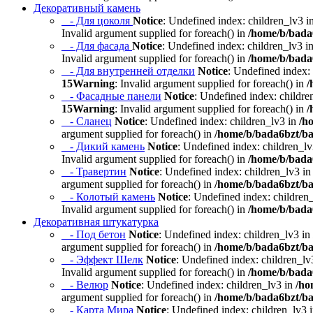
Декоративный камень
- Для цоколя
Notice
: Undefined index: children_lv3 i
Invalid argument supplied for foreach() in
/home/b/bada6
- Для фасада
Notice
: Undefined index: children_lv3 i
Invalid argument supplied for foreach() in
/home/b/bada6
- Для внутренней отделки
Notice
: Undefined index:
15
Warning
: Invalid argument supplied for foreach() in
/
- Фасадные панели
Notice
: Undefined index: childre
15
Warning
: Invalid argument supplied for foreach() in
/
- Сланец
Notice
: Undefined index: children_lv3 in
/h
argument supplied for foreach() in
/home/b/bada6bzt/ba
- Дикий камень
Notice
: Undefined index: children_l
Invalid argument supplied for foreach() in
/home/b/bada6
- Травертин
Notice
: Undefined index: children_lv3 i
argument supplied for foreach() in
/home/b/bada6bzt/ba
- Колотый камень
Notice
: Undefined index: children
Invalid argument supplied for foreach() in
/home/b/bada6
Декоративная штукатурка
- Под бетон
Notice
: Undefined index: children_lv3 in
argument supplied for foreach() in
/home/b/bada6bzt/ba
- Эффект Шелк
Notice
: Undefined index: children_lv
Invalid argument supplied for foreach() in
/home/b/bada6
- Велюр
Notice
: Undefined index: children_lv3 in
/ho
argument supplied for foreach() in
/home/b/bada6bzt/ba
- Карта Мира
Notice
: Undefined index: children_lv3 