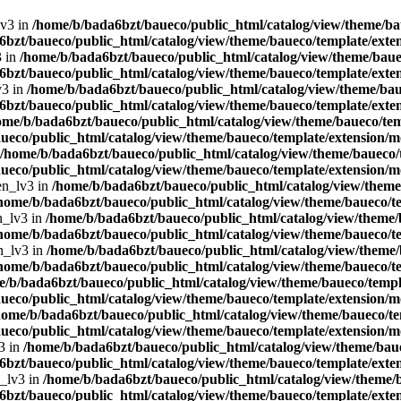
lv3 in
/home/b/bada6bzt/baueco/public_html/catalog/view/theme/bau
bzt/baueco/public_html/catalog/view/theme/baueco/template/exten
3 in
/home/b/bada6bzt/baueco/public_html/catalog/view/theme/bauec
bzt/baueco/public_html/catalog/view/theme/baueco/template/exten
v3 in
/home/b/bada6bzt/baueco/public_html/catalog/view/theme/baue
bzt/baueco/public_html/catalog/view/theme/baueco/template/exten
ome/b/bada6bzt/baueco/public_html/catalog/view/theme/baueco/tem
ueco/public_html/catalog/view/theme/baueco/template/extension/mo
/home/b/bada6bzt/baueco/public_html/catalog/view/theme/baueco/t
ueco/public_html/catalog/view/theme/baueco/template/extension/mo
en_lv3 in
/home/b/bada6bzt/baueco/public_html/catalog/view/theme/
home/b/bada6bzt/baueco/public_html/catalog/view/theme/baueco/te
n_lv3 in
/home/b/bada6bzt/baueco/public_html/catalog/view/theme/b
home/b/bada6bzt/baueco/public_html/catalog/view/theme/baueco/te
n_lv3 in
/home/b/bada6bzt/baueco/public_html/catalog/view/theme/
home/b/bada6bzt/baueco/public_html/catalog/view/theme/baueco/te
e/b/bada6bzt/baueco/public_html/catalog/view/theme/baueco/templa
ueco/public_html/catalog/view/theme/baueco/template/extension/mo
home/b/bada6bzt/baueco/public_html/catalog/view/theme/baueco/te
ueco/public_html/catalog/view/theme/baueco/template/extension/mo
3 in
/home/b/bada6bzt/baueco/public_html/catalog/view/theme/baue
bzt/baueco/public_html/catalog/view/theme/baueco/template/exten
n_lv3 in
/home/b/bada6bzt/baueco/public_html/catalog/view/theme/b
bzt/baueco/public_html/catalog/view/theme/baueco/template/exten