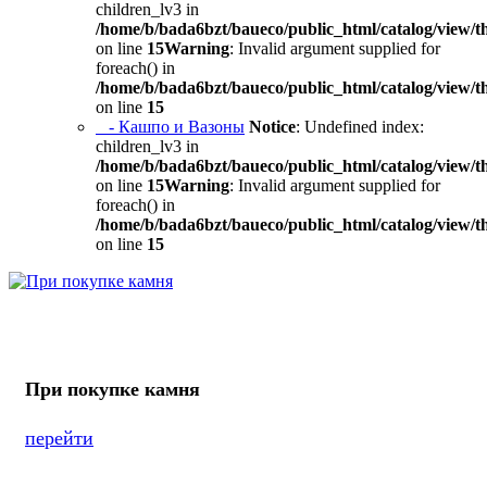
children_lv3 in
/home/b/bada6bzt/baueco/public_html/catalog/view/t
on line
15
Warning
: Invalid argument supplied for
foreach() in
/home/b/bada6bzt/baueco/public_html/catalog/view/t
on line
15
- Кашпо и Вазоны
Notice
: Undefined index:
children_lv3 in
/home/b/bada6bzt/baueco/public_html/catalog/view/t
on line
15
Warning
: Invalid argument supplied for
foreach() in
/home/b/bada6bzt/baueco/public_html/catalog/view/t
on line
15
При покупке камня
перейти