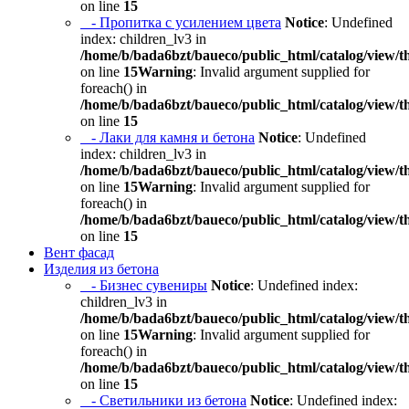
on line
15
- Пропитка с усилением цвета
Notice
: Undefined
index: children_lv3 in
/home/b/bada6bzt/baueco/public_html/catalog/view/t
on line
15
Warning
: Invalid argument supplied for
foreach() in
/home/b/bada6bzt/baueco/public_html/catalog/view/t
on line
15
- Лаки для камня и бетона
Notice
: Undefined
index: children_lv3 in
/home/b/bada6bzt/baueco/public_html/catalog/view/t
on line
15
Warning
: Invalid argument supplied for
foreach() in
/home/b/bada6bzt/baueco/public_html/catalog/view/t
on line
15
Вент фасад
Изделия из бетона
- Бизнес сувениры
Notice
: Undefined index:
children_lv3 in
/home/b/bada6bzt/baueco/public_html/catalog/view/t
on line
15
Warning
: Invalid argument supplied for
foreach() in
/home/b/bada6bzt/baueco/public_html/catalog/view/t
on line
15
- Светильники из бетона
Notice
: Undefined index: