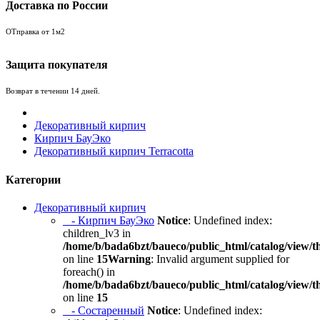
Доставка по России
ОТправка от 1м2
Защита покупателя
Возврат в течении 14 дней.
Декоративный кирпич
Кирпич БауЭко
Декоративный кирпич Terracotta
Категории
Декоративный кирпич
- Кирпич БауЭко
Notice
: Undefined index:
children_lv3 in
/home/b/bada6bzt/baueco/public_html/catalog/view/t
on line
15
Warning
: Invalid argument supplied for
foreach() in
/home/b/bada6bzt/baueco/public_html/catalog/view/t
on line
15
- Состаренный
Notice
: Undefined index: