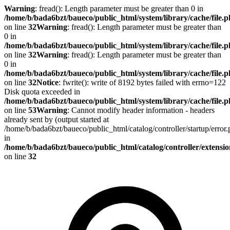
Warning
: fread(): Length parameter must be greater than 0 in
/home/b/bada6bzt/baueco/public_html/system/library/cache/file.
on line
32
Warning
: fread(): Length parameter must be greater than
0 in
/home/b/bada6bzt/baueco/public_html/system/library/cache/file.
on line
32
Warning
: fread(): Length parameter must be greater than
0 in
/home/b/bada6bzt/baueco/public_html/system/library/cache/file.
on line
32
Notice
: fwrite(): write of 8192 bytes failed with errno=122
Disk quota exceeded in
/home/b/bada6bzt/baueco/public_html/system/library/cache/file.
on line
53
Warning
: Cannot modify header information - headers
already sent by (output started at
/home/b/bada6bzt/baueco/public_html/catalog/controller/startup/error
in
/home/b/bada6bzt/baueco/public_html/catalog/controller/extens
on line
32