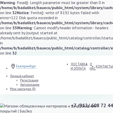
Warning
: fread(): Length parameter must be greater than 0 in
/home/b/bada6bzt/baueco/public_html/system/library/cache
on line
32
Notice
: fwrite(): write of 8192 bytes failed with
errno=122 Disk quota exceeded in
/home/b/bada6bzt/baueco/public_html/system/library/cache
on line
53
Warning
: Cannot modify header information - headers
already sent by (output started at
/home/b/bada6bzt/baueco/public_html/catalog/controller/startup
in
/home/b/bada6bzt/baueco/public_html/catalog/controller/
on line
32
ДОСТАВКА
О
Екатеринбург
КОНТАКТЫ
И ОПЛАТА
НАС
Личный кабинет
Регистрация
Авторизация
Мои закладки (0)
+7 /912/ 608 72 44