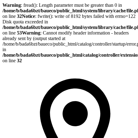
Warning
: fread(): Length parameter must be greater than 0 in
/home/b/bada6bzt/baueco/public_html/system/library/cache/file.
on line
32
Notice
: fwrite(): write of 8192 bytes failed with errno=122
Disk quota exceeded in
/home/b/bada6bzt/baueco/public_html/system/library/cache/file.
on line
53
Warning
: Cannot modify header information - headers
already sent by (output started at
/home/b/bada6bzt/baueco/public_html/catalog/controller/startup/error
in
/home/b/bada6bzt/baueco/public_html/catalog/controller/extens
on line
32