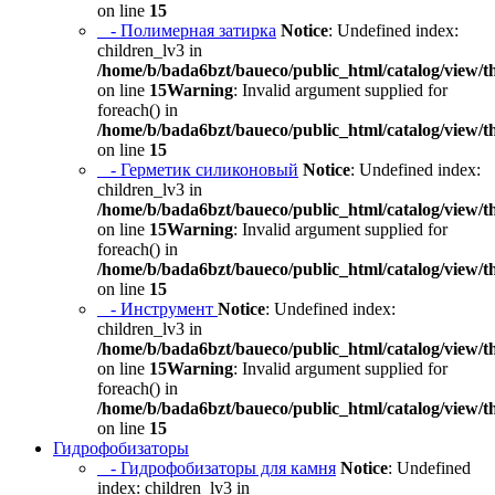
on line
15
- Полимерная затирка
Notice
: Undefined index:
children_lv3 in
/home/b/bada6bzt/baueco/public_html/catalog/view/t
on line
15
Warning
: Invalid argument supplied for
foreach() in
/home/b/bada6bzt/baueco/public_html/catalog/view/t
on line
15
- Герметик силиконовый
Notice
: Undefined index:
children_lv3 in
/home/b/bada6bzt/baueco/public_html/catalog/view/t
on line
15
Warning
: Invalid argument supplied for
foreach() in
/home/b/bada6bzt/baueco/public_html/catalog/view/t
on line
15
- Инструмент
Notice
: Undefined index:
children_lv3 in
/home/b/bada6bzt/baueco/public_html/catalog/view/t
on line
15
Warning
: Invalid argument supplied for
foreach() in
/home/b/bada6bzt/baueco/public_html/catalog/view/t
on line
15
Гидрофобизаторы
- Гидрофобизаторы для камня
Notice
: Undefined
index: children_lv3 in