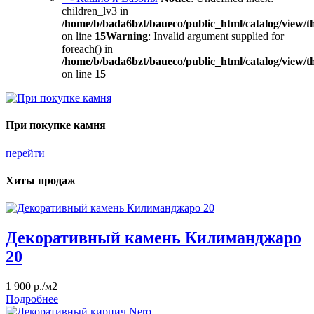
children_lv3 in
/home/b/bada6bzt/baueco/public_html/catalog/view/t
on line
15
Warning
: Invalid argument supplied for
foreach() in
/home/b/bada6bzt/baueco/public_html/catalog/view/t
on line
15
При покупке камня
перейти
Хиты продаж
Декоративный камень Килиманджаро
20
1 900 р./м2
Подробнее