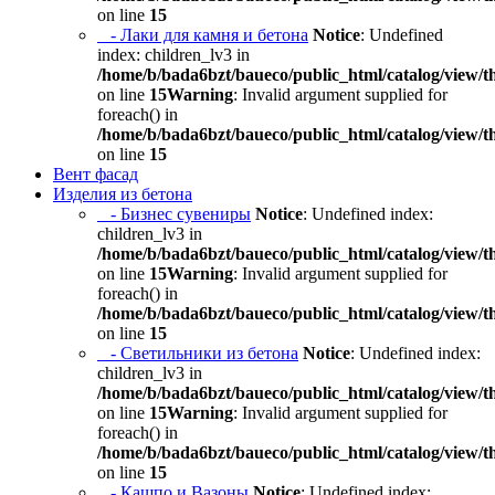
on line
15
- Лаки для камня и бетона
Notice
: Undefined
index: children_lv3 in
/home/b/bada6bzt/baueco/public_html/catalog/view/t
on line
15
Warning
: Invalid argument supplied for
foreach() in
/home/b/bada6bzt/baueco/public_html/catalog/view/t
on line
15
Вент фасад
Изделия из бетона
- Бизнес сувениры
Notice
: Undefined index:
children_lv3 in
/home/b/bada6bzt/baueco/public_html/catalog/view/t
on line
15
Warning
: Invalid argument supplied for
foreach() in
/home/b/bada6bzt/baueco/public_html/catalog/view/t
on line
15
- Светильники из бетона
Notice
: Undefined index:
children_lv3 in
/home/b/bada6bzt/baueco/public_html/catalog/view/t
on line
15
Warning
: Invalid argument supplied for
foreach() in
/home/b/bada6bzt/baueco/public_html/catalog/view/t
on line
15
- Кашпо и Вазоны
Notice
: Undefined index: