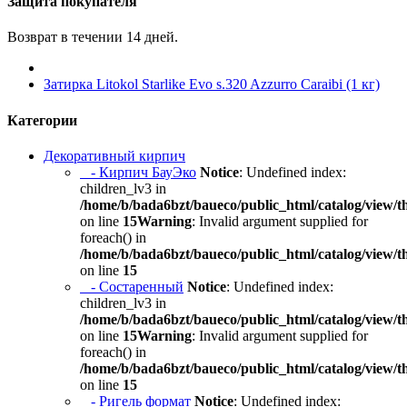
Защита покупателя
Возврат в течении 14 дней.
Затирка Litokol Starlike Evo s.320 Azzurro Caraibi (1 кг)
Категории
Декоративный кирпич
- Кирпич БауЭко
Notice
: Undefined index:
children_lv3 in
/home/b/bada6bzt/baueco/public_html/catalog/view/t
on line
15
Warning
: Invalid argument supplied for
foreach() in
/home/b/bada6bzt/baueco/public_html/catalog/view/t
on line
15
- Состаренный
Notice
: Undefined index:
children_lv3 in
/home/b/bada6bzt/baueco/public_html/catalog/view/t
on line
15
Warning
: Invalid argument supplied for
foreach() in
/home/b/bada6bzt/baueco/public_html/catalog/view/t
on line
15
- Ригель формат
Notice
: Undefined index: