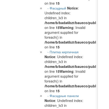
on line
15
- Фасадный
Notice
:
Undefined index:
children_lv3 in
/home/b/bada6bzt/baueco/public_html/
on line
15
Warning
: Invalid
argument supplied for
foreach() in
/home/b/bada6bzt/baueco/public_html/
on line
15
- Плитка кирпичная
Notice
: Undefined index:
children_lv3 in
/home/b/bada6bzt/baueco/public_html/
on line
15
Warning
: Invalid
argument supplied for
foreach() in
/home/b/bada6bzt/baueco/public_html/
on line
15
- Фасадные панели
Notice
: Undefined index:
children_lv3 in