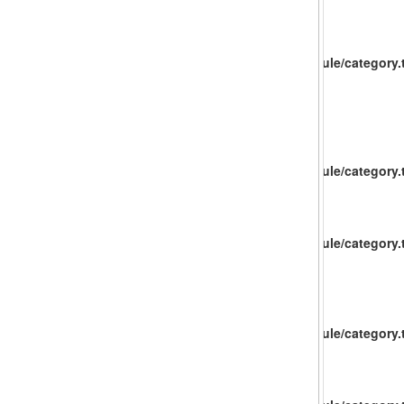
catalog/view/theme/baueco/template/extension/module/category.t
catalog/view/theme/baueco/template/extension/module/category.t
catalog/view/theme/baueco/template/extension/module/category.t
catalog/view/theme/baueco/template/extension/module/category.t