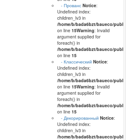
- Прованс
Notice
:
Undefined index:
children_lv3 in
/home/b/bada6bzt/baueco/public_html/
on line
15
Warning
: Invalid
argument supplied for
foreach() in
/home/b/bada6bzt/baueco/public_html/
on line
15
- Классический
Notice
:
Undefined index:
children_lv3 in
/home/b/bada6bzt/baueco/public_html/
on line
15
Warning
: Invalid
argument supplied for
foreach() in
/home/b/bada6bzt/baueco/public_html/
on line
15
- Декорированный
Notice
:
Undefined index:
children_lv3 in
/home/b/bada6bzt/baueco/public_html/