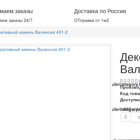
маем заказы
Доставка по России
ем заказы 24/7
ОТправка от 1м2
ативный камень Валенсия 401-2
Дек
Вал
catalog/view/theme/baueco/template/extension/module/category.t
Произво
Код това
Доступно
1 650 р.
/
catalog/view/theme/baueco/template/extension/module/category.t