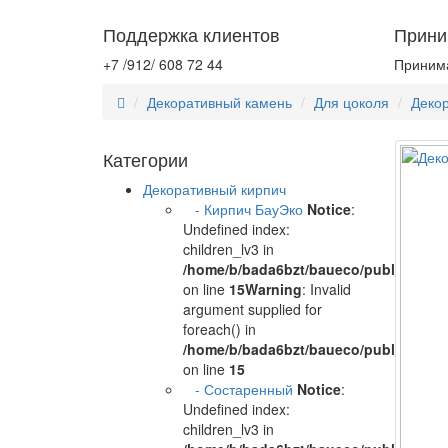
Поддержка клиентов
Прини
+7 /912/ 608 72 44
Принима
Декоративный камень
Для цоколя
Декор
Категории
Декоративный кирпич
- Кирпич БауЭко
Notice
:
Undefined index:
children_lv3 in
/home/b/bada6bzt/baueco/public_html/
on line
15
Warning
: Invalid
argument supplied for
foreach() in
/home/b/bada6bzt/baueco/public_html/
on line
15
- Состаренный
Notice
:
Undefined index:
children_lv3 in