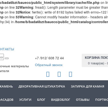
/bada6bzt/baueco/public_html/system/library/cache/file.php
on l
php
on line
32
Warning
: fread(): Length parameter must be greater than
php
on line
32
Notice
: fwrite(): write of 8192 bytes failed with errno=12
php
on line
53
Warning
: Cannot modify header information - headers alr
php:34) in
/home/b/bada6bzt/baueco/public_html/catalog/controlle
ОНТАКТЫ
КОРЗИНА ПОК
+7 /912/ 608 72 44
0 товар(ов) - 
Обратный звонок
вочные материалы
ителя
 КАМЕНЬ
ДЕКОРАТИВНАЯ ШТУКАТУРКА
ЗАТИРКА ДЛЯ КАМНЯ
ФАСАДОВ
УСЛУГИ
БЛОГ
ВИДЕОБЛОГ
ОТЗЫВЫ
ПОРТФ