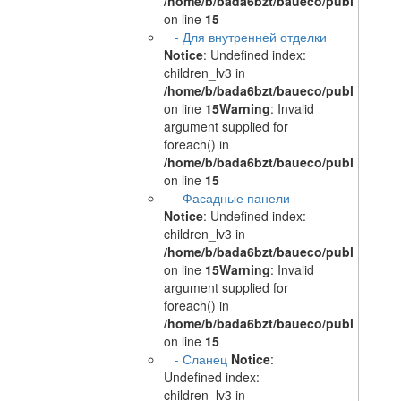
/home/b/bada6bzt/baueco/public_html/
on line
15
- Для внутренней отделки
Notice
: Undefined index:
children_lv3 in
/home/b/bada6bzt/baueco/public_html/
on line
15
Warning
: Invalid
argument supplied for
foreach() in
/home/b/bada6bzt/baueco/public_html/
on line
15
- Фасадные панели
Notice
: Undefined index:
children_lv3 in
/home/b/bada6bzt/baueco/public_html/
on line
15
Warning
: Invalid
argument supplied for
foreach() in
/home/b/bada6bzt/baueco/public_html/
on line
15
- Сланец
Notice
:
Undefined index:
children_lv3 in