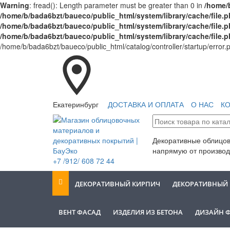
Warning
: fread(): Length parameter must be greater than 0 in
/home/b
/home/b/bada6bzt/baueco/public_html/system/library/cache/file.
/home/b/bada6bzt/baueco/public_html/system/library/cache/file.
/home/b/bada6bzt/baueco/public_html/system/library/cache/file.
/home/b/bada6bzt/baueco/public_html/catalog/controller/startup/error.
Екатеринбург
ДОСТАВКА И ОПЛАТА
О НАС
К
Декоративные облицо
напрямую от производ
+7 /912/ 608 72 44
ДЕКОРАТИВНЫЙ КИРПИЧ
ДЕКОРАТИВНЫЙ
ВЕНТ ФАСАД
ИЗДЕЛИЯ ИЗ БЕТОНА
ДИЗАЙН 