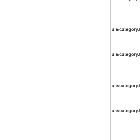
catalog/view/theme/baueco/template/extension/module/category.t
catalog/view/theme/baueco/template/extension/module/category.t
catalog/view/theme/baueco/template/extension/module/category.t
catalog/view/theme/baueco/template/extension/module/category.t