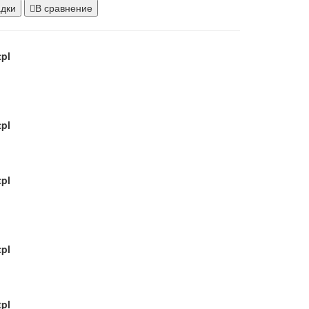
pl
адки
В сравнение
pl
pl
pl
pl
pl