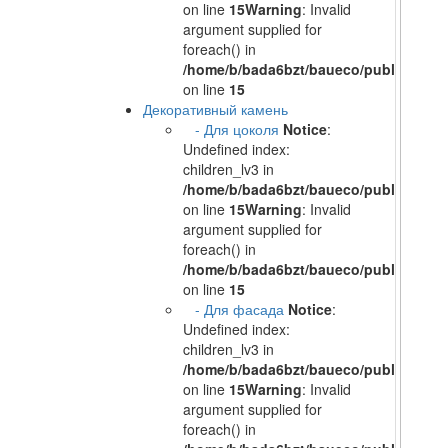
on line
15
Warning
: Invalid
argument supplied for
foreach() in
/home/b/bada6bzt/baueco/public_html/
on line
15
Декоративный камень
- Для цоколя
Notice
:
Undefined index:
children_lv3 in
/home/b/bada6bzt/baueco/public_html/
on line
15
Warning
: Invalid
argument supplied for
foreach() in
/home/b/bada6bzt/baueco/public_html/
on line
15
- Для фасада
Notice
:
Undefined index:
children_lv3 in
/home/b/bada6bzt/baueco/public_html/
on line
15
Warning
: Invalid
argument supplied for
foreach() in