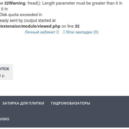
ine
32
Warning
: fread(): Length parameter must be greater than 0 in
 0 in
2 Disk quota exceeded in
eady sent by (output started at
r/extension/module/viewed.php
on line
32
Личный кабинет
Мои закладки (0)
УПОК
0 р.
ЗАТИРКА ДЛЯ ПЛИТКИ
ГИДРОФОБИЗАТОРЫ
ОЛИО