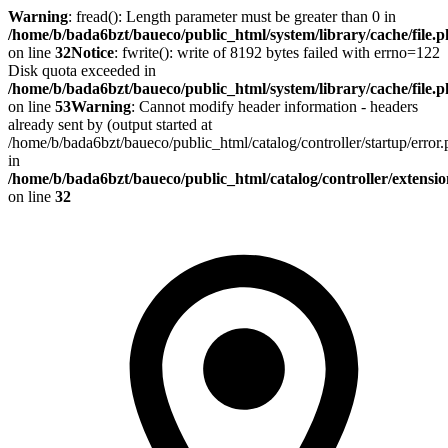
Warning
: fread(): Length parameter must be greater than 0 in
/home/b/bada6bzt/baueco/public_html/system/library/cache/file.
on line
32
Notice
: fwrite(): write of 8192 bytes failed with errno=122
Disk quota exceeded in
/home/b/bada6bzt/baueco/public_html/system/library/cache/file.
on line
53
Warning
: Cannot modify header information - headers
already sent by (output started at
/home/b/bada6bzt/baueco/public_html/catalog/controller/startup/error
in
/home/b/bada6bzt/baueco/public_html/catalog/controller/extens
on line
32