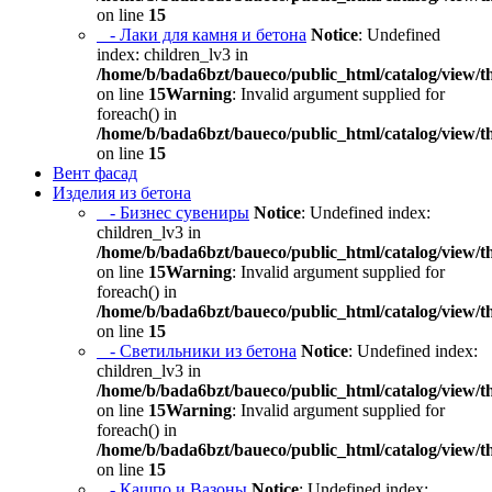
on line
15
- Лаки для камня и бетона
Notice
: Undefined
index: children_lv3 in
/home/b/bada6bzt/baueco/public_html/catalog/view/t
on line
15
Warning
: Invalid argument supplied for
foreach() in
/home/b/bada6bzt/baueco/public_html/catalog/view/t
on line
15
Вент фасад
Изделия из бетона
- Бизнес сувениры
Notice
: Undefined index:
children_lv3 in
/home/b/bada6bzt/baueco/public_html/catalog/view/t
on line
15
Warning
: Invalid argument supplied for
foreach() in
/home/b/bada6bzt/baueco/public_html/catalog/view/t
on line
15
- Светильники из бетона
Notice
: Undefined index:
children_lv3 in
/home/b/bada6bzt/baueco/public_html/catalog/view/t
on line
15
Warning
: Invalid argument supplied for
foreach() in
/home/b/bada6bzt/baueco/public_html/catalog/view/t
on line
15
- Кашпо и Вазоны
Notice
: Undefined index: