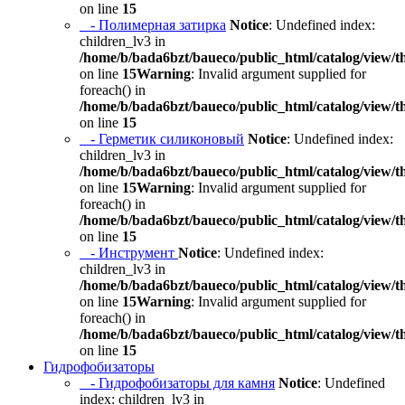
on line
15
- Полимерная затирка
Notice
: Undefined index:
children_lv3 in
/home/b/bada6bzt/baueco/public_html/catalog/view/t
on line
15
Warning
: Invalid argument supplied for
foreach() in
/home/b/bada6bzt/baueco/public_html/catalog/view/t
on line
15
- Герметик силиконовый
Notice
: Undefined index:
children_lv3 in
/home/b/bada6bzt/baueco/public_html/catalog/view/t
on line
15
Warning
: Invalid argument supplied for
foreach() in
/home/b/bada6bzt/baueco/public_html/catalog/view/t
on line
15
- Инструмент
Notice
: Undefined index:
children_lv3 in
/home/b/bada6bzt/baueco/public_html/catalog/view/t
on line
15
Warning
: Invalid argument supplied for
foreach() in
/home/b/bada6bzt/baueco/public_html/catalog/view/t
on line
15
Гидрофобизаторы
- Гидрофобизаторы для камня
Notice
: Undefined
index: children_lv3 in