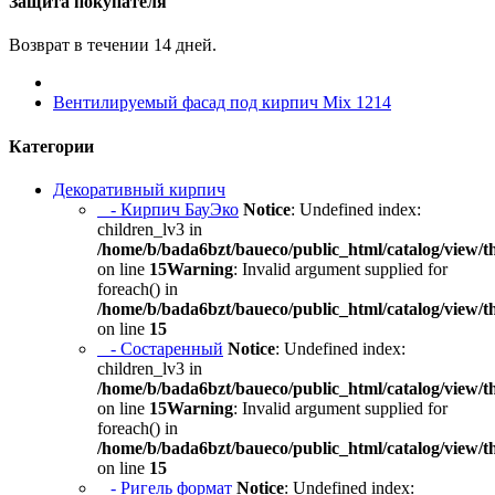
Защита покупателя
Возврат в течении 14 дней.
Вентилируемый фасад под кирпич Mix 1214
Категории
Декоративный кирпич
- Кирпич БауЭко
Notice
: Undefined index:
children_lv3 in
/home/b/bada6bzt/baueco/public_html/catalog/view/t
on line
15
Warning
: Invalid argument supplied for
foreach() in
/home/b/bada6bzt/baueco/public_html/catalog/view/t
on line
15
- Состаренный
Notice
: Undefined index:
children_lv3 in
/home/b/bada6bzt/baueco/public_html/catalog/view/t
on line
15
Warning
: Invalid argument supplied for
foreach() in
/home/b/bada6bzt/baueco/public_html/catalog/view/t
on line
15
- Ригель формат
Notice
: Undefined index: