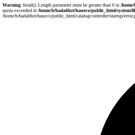
Warning
: fread(): Length parameter must be greater than 0 in
/home/
quota exceeded in
/home/b/bada6bzt/baueco/public_html/system/lib
/home/b/bada6bzt/baueco/public_html/catalog/controller/startup/error