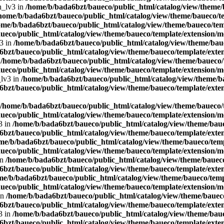
n_lv3 in
/home/b/bada6bzt/baueco/public_html/catalog/view/theme/b
home/b/bada6bzt/baueco/public_html/catalog/view/theme/baueco/te
ome/b/bada6bzt/baueco/public_html/catalog/view/theme/baueco/temp
ueco/public_html/catalog/view/theme/baueco/template/extension/mo
v3 in
/home/b/bada6bzt/baueco/public_html/catalog/view/theme/baue
bzt/baueco/public_html/catalog/view/theme/baueco/template/exten
n
/home/b/bada6bzt/baueco/public_html/catalog/view/theme/baueco/t
ueco/public_html/catalog/view/theme/baueco/template/extension/mo
_lv3 in
/home/b/bada6bzt/baueco/public_html/catalog/view/theme/ba
bzt/baueco/public_html/catalog/view/theme/baueco/template/exten
/home/b/bada6bzt/baueco/public_html/catalog/view/theme/baueco/t
ueco/public_html/catalog/view/theme/baueco/template/extension/mo
3 in
/home/b/bada6bzt/baueco/public_html/catalog/view/theme/baue
bzt/baueco/public_html/catalog/view/theme/baueco/template/exten
me/b/bada6bzt/baueco/public_html/catalog/view/theme/baueco/temp
ueco/public_html/catalog/view/theme/baueco/template/extension/mo
in
/home/b/bada6bzt/baueco/public_html/catalog/view/theme/baueco
bzt/baueco/public_html/catalog/view/theme/baueco/template/exten
me/b/bada6bzt/baueco/public_html/catalog/view/theme/baueco/templ
ueco/public_html/catalog/view/theme/baueco/template/extension/mo
in
/home/b/bada6bzt/baueco/public_html/catalog/view/theme/baueco
bzt/baueco/public_html/catalog/view/theme/baueco/template/exten
3 in
/home/b/bada6bzt/baueco/public_html/catalog/view/theme/baue
bzt/baueco/public_html/catalog/view/theme/baueco/template/exten