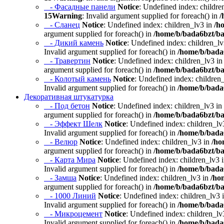
- Фасадные панели
Notice
: Undefined index: childre
15
Warning
: Invalid argument supplied for foreach() in
/
- Сланец
Notice
: Undefined index: children_lv3 in
/h
argument supplied for foreach() in
/home/b/bada6bzt/ba
- Дикий камень
Notice
: Undefined index: children_l
Invalid argument supplied for foreach() in
/home/b/bada6
- Травертин
Notice
: Undefined index: children_lv3 i
argument supplied for foreach() in
/home/b/bada6bzt/ba
- Колотый камень
Notice
: Undefined index: children
Invalid argument supplied for foreach() in
/home/b/bada6
Декоративная штукатурка
- Под бетон
Notice
: Undefined index: children_lv3 in
argument supplied for foreach() in
/home/b/bada6bzt/ba
- Эффект Шелк
Notice
: Undefined index: children_lv
Invalid argument supplied for foreach() in
/home/b/bada6
- Велюр
Notice
: Undefined index: children_lv3 in
/ho
argument supplied for foreach() in
/home/b/bada6bzt/ba
- Карта Мира
Notice
: Undefined index: children_lv3 
Invalid argument supplied for foreach() in
/home/b/bada6
- Замша
Notice
: Undefined index: children_lv3 in
/ho
argument supplied for foreach() in
/home/b/bada6bzt/ba
- 1000 Линий
Notice
: Undefined index: children_lv3 
Invalid argument supplied for foreach() in
/home/b/bada6
- Микроцемент
Notice
: Undefined index: children_lv
Invalid argument supplied for foreach() in
/home/b/bada6