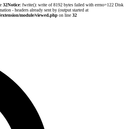
ne
32
Notice
: fwrite(): write of 8192 bytes failed with errno=122 Disk
tion - headers already sent by (output started at
r/extension/module/viewed.php
on line
32