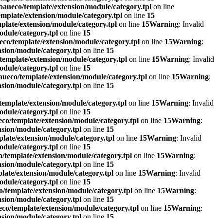
aueco/template/extension/module/category.tpl
on line
mplate/extension/module/category.tpl
on line
15
late/extension/module/category.tpl
on line
15
Warning
: Invalid
dule/category.tpl
on line
15
co/template/extension/module/category.tpl
on line
15
Warning
:
sion/module/category.tpl
on line
15
emplate/extension/module/category.tpl
on line
15
Warning
: Invalid
dule/category.tpl
on line
15
ueco/template/extension/module/category.tpl
on line
15
Warning
:
sion/module/category.tpl
on line
15
emplate/extension/module/category.tpl
on line
15
Warning
: Invalid
dule/category.tpl
on line
15
co/template/extension/module/category.tpl
on line
15
Warning
:
sion/module/category.tpl
on line
15
late/extension/module/category.tpl
on line
15
Warning
: Invalid
dule/category.tpl
on line
15
/template/extension/module/category.tpl
on line
15
Warning
:
sion/module/category.tpl
on line
15
ate/extension/module/category.tpl
on line
15
Warning
: Invalid
dule/category.tpl
on line
15
/template/extension/module/category.tpl
on line
15
Warning
:
sion/module/category.tpl
on line
15
co/template/extension/module/category.tpl
on line
15
Warning
:
sion/module/category.tpl
on line
15