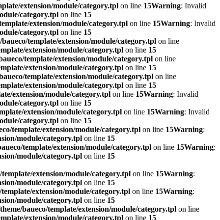
plate/extension/module/category.tpl
on line
15
Warning
: Invalid
dule/category.tpl
on line
15
emplate/extension/module/category.tpl
on line
15
Warning
: Invalid
dule/category.tpl
on line
15
baueco/template/extension/module/category.tpl
on line
mplate/extension/module/category.tpl
on line
15
aueco/template/extension/module/category.tpl
on line
mplate/extension/module/category.tpl
on line
15
baueco/template/extension/module/category.tpl
on line
mplate/extension/module/category.tpl
on line
15
te/extension/module/category.tpl
on line
15
Warning
: Invalid
dule/category.tpl
on line
15
mplate/extension/module/category.tpl
on line
15
Warning
: Invalid
dule/category.tpl
on line
15
co/template/extension/module/category.tpl
on line
15
Warning
:
sion/module/category.tpl
on line
15
aueco/template/extension/module/category.tpl
on line
15
Warning
:
sion/module/category.tpl
on line
15
template/extension/module/category.tpl
on line
15
Warning
:
sion/module/category.tpl
on line
15
template/extension/module/category.tpl
on line
15
Warning
:
sion/module/category.tpl
on line
15
theme/baueco/template/extension/module/category.tpl
on line
mplate/extension/module/category.tpl
on line
15