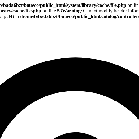
b/bada6bzt/baueco/public_html/system/library/cache/file.php
on li
rary/cache/file.php
on line
53
Warning
: Cannot modify header informa
.php:34) in
/home/b/bada6bzt/baueco/public_html/catalog/controlle