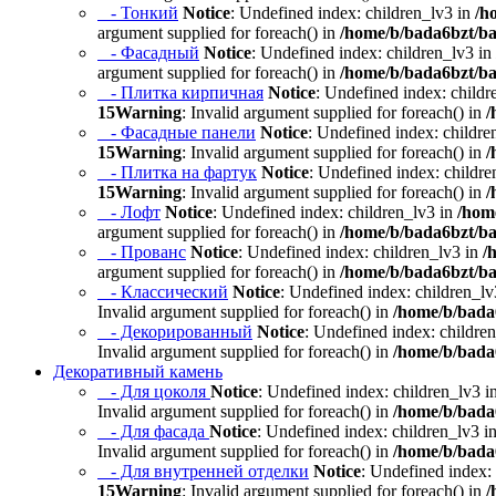
- Тонкий
Notice
: Undefined index: children_lv3 in
/h
argument supplied for foreach() in
/home/b/bada6bzt/ba
- Фасадный
Notice
: Undefined index: children_lv3 in
argument supplied for foreach() in
/home/b/bada6bzt/ba
- Плитка кирпичная
Notice
: Undefined index: childr
15
Warning
: Invalid argument supplied for foreach() in
/
- Фасадные панели
Notice
: Undefined index: childre
15
Warning
: Invalid argument supplied for foreach() in
/
- Плитка на фартук
Notice
: Undefined index: childre
15
Warning
: Invalid argument supplied for foreach() in
/
- Лофт
Notice
: Undefined index: children_lv3 in
/hom
argument supplied for foreach() in
/home/b/bada6bzt/ba
- Прованс
Notice
: Undefined index: children_lv3 in
/
argument supplied for foreach() in
/home/b/bada6bzt/ba
- Классический
Notice
: Undefined index: children_lv
Invalid argument supplied for foreach() in
/home/b/bada6
- Декорированный
Notice
: Undefined index: childre
Invalid argument supplied for foreach() in
/home/b/bada6
Декоративный камень
- Для цоколя
Notice
: Undefined index: children_lv3 i
Invalid argument supplied for foreach() in
/home/b/bada6
- Для фасада
Notice
: Undefined index: children_lv3 i
Invalid argument supplied for foreach() in
/home/b/bada6
- Для внутренней отделки
Notice
: Undefined index:
15
Warning
: Invalid argument supplied for foreach() in
/