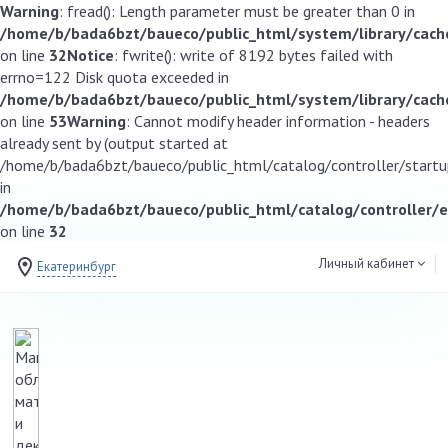
Warning
: fread(): Length parameter must be greater than 0 in
/home/b/bada6bzt/baueco/public_html/system/library/cache
on line
32
Notice
: fwrite(): write of 8192 bytes failed with
errno=122 Disk quota exceeded in
/home/b/bada6bzt/baueco/public_html/system/library/cache
on line
53
Warning
: Cannot modify header information - headers
already sent by (output started at
/home/b/bada6bzt/baueco/public_html/catalog/controller/startup
in
/home/b/bada6bzt/baueco/public_html/catalog/controller/
on line
32
Личный кабинет
Екатеринбург