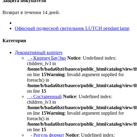
Защита покупателя
Возврат в течении 14 дней.
Офисный подвесной светильник LUTCH pendant lamp
Категории
Декоративный кирпич
- Кирпич БауЭко
Notice
: Undefined index:
children_lv3 in
/home/b/bada6bzt/baueco/public_html/catalog/view/t
on line
15
Warning
: Invalid argument supplied for
foreach() in
/home/b/bada6bzt/baueco/public_html/catalog/view/t
on line
15
- Состаренный
Notice
: Undefined index:
children_lv3 in
/home/b/bada6bzt/baueco/public_html/catalog/view/t
on line
15
Warning
: Invalid argument supplied for
foreach() in
/home/b/bada6bzt/baueco/public_html/catalog/view/t
on line
15
- Ригель формат
Notice
: Undefined index: