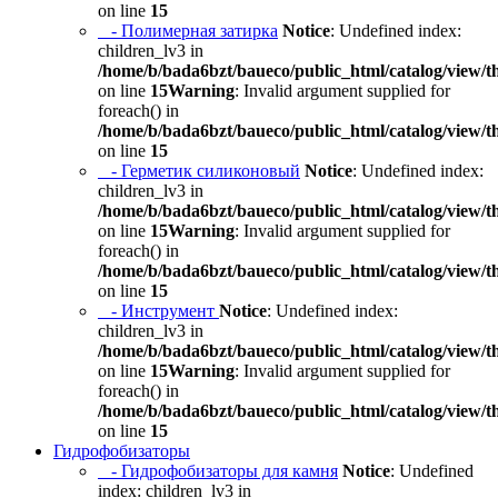
on line
15
- Полимерная затирка
Notice
: Undefined index:
children_lv3 in
/home/b/bada6bzt/baueco/public_html/catalog/view/t
on line
15
Warning
: Invalid argument supplied for
foreach() in
/home/b/bada6bzt/baueco/public_html/catalog/view/t
on line
15
- Герметик силиконовый
Notice
: Undefined index:
children_lv3 in
/home/b/bada6bzt/baueco/public_html/catalog/view/t
on line
15
Warning
: Invalid argument supplied for
foreach() in
/home/b/bada6bzt/baueco/public_html/catalog/view/t
on line
15
- Инструмент
Notice
: Undefined index:
children_lv3 in
/home/b/bada6bzt/baueco/public_html/catalog/view/t
on line
15
Warning
: Invalid argument supplied for
foreach() in
/home/b/bada6bzt/baueco/public_html/catalog/view/t
on line
15
Гидрофобизаторы
- Гидрофобизаторы для камня
Notice
: Undefined
index: children_lv3 in