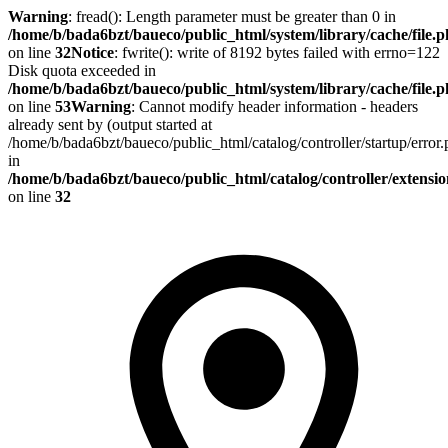
Warning
: fread(): Length parameter must be greater than 0 in
/home/b/bada6bzt/baueco/public_html/system/library/cache/file.
on line
32
Notice
: fwrite(): write of 8192 bytes failed with errno=122
Disk quota exceeded in
/home/b/bada6bzt/baueco/public_html/system/library/cache/file.
on line
53
Warning
: Cannot modify header information - headers
already sent by (output started at
/home/b/bada6bzt/baueco/public_html/catalog/controller/startup/error
in
/home/b/bada6bzt/baueco/public_html/catalog/controller/extens
on line
32