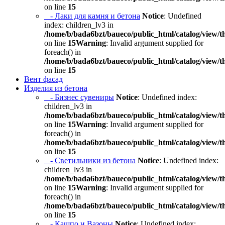
on line
15
- Лаки для камня и бетона
Notice
: Undefined
index: children_lv3 in
/home/b/bada6bzt/baueco/public_html/catalog/view/t
on line
15
Warning
: Invalid argument supplied for
foreach() in
/home/b/bada6bzt/baueco/public_html/catalog/view/t
on line
15
Вент фасад
Изделия из бетона
- Бизнес сувениры
Notice
: Undefined index:
children_lv3 in
/home/b/bada6bzt/baueco/public_html/catalog/view/t
on line
15
Warning
: Invalid argument supplied for
foreach() in
/home/b/bada6bzt/baueco/public_html/catalog/view/t
on line
15
- Светильники из бетона
Notice
: Undefined index:
children_lv3 in
/home/b/bada6bzt/baueco/public_html/catalog/view/t
on line
15
Warning
: Invalid argument supplied for
foreach() in
/home/b/bada6bzt/baueco/public_html/catalog/view/t
on line
15
- Кашпо и Вазоны
Notice
: Undefined index: