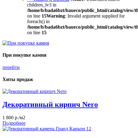
children_lv3 in
/home/b/bada6bzt/baueco/public_html/catalog/view/t
on line
15
Warning
: Invalid argument supplied for
foreach() in
/home/b/bada6bzt/baueco/public_html/catalog/view/t
on line
15
При покупке камня
перейти
Хиты продаж
Декоративный кирпич Nero
1 800 р./м2
Подробнее