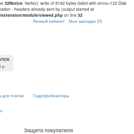
ine
32
Notice
: fwrite(): write of 8192 bytes failed with errno=122 Disk
ation - headers already sent by (output started at
r/extension/module/viewed.php
on line
32
Личный кабинет
Мои закладки (0)
УПОК
0 р.
а для плитки
Гидрофобизаторы
о
Защита покупателя