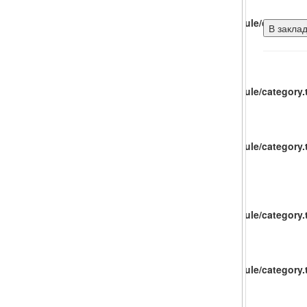
catalog/view/theme/baueco/template/extension/module/category.t
В закла
catalog/view/theme/baueco/template/extension/module/category.t
catalog/view/theme/baueco/template/extension/module/category.t
catalog/view/theme/baueco/template/extension/module/category.t
catalog/view/theme/baueco/template/extension/module/category.t