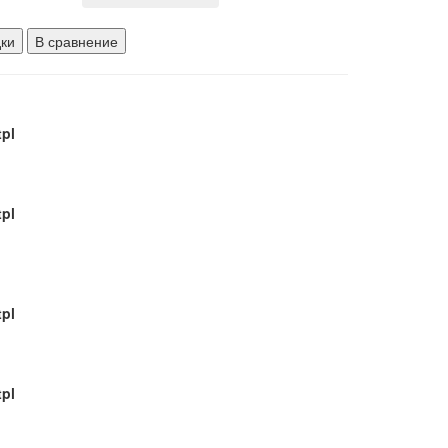
pl
дки
В сравнение
pl
pl
pl
pl