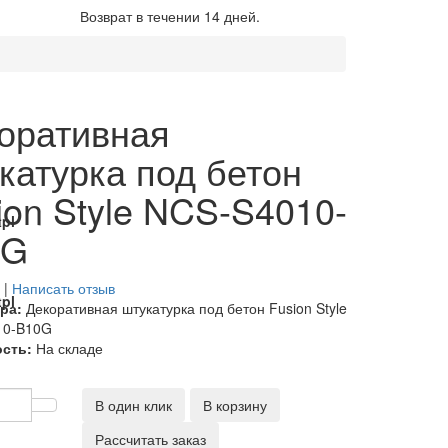
Возврат в течении 14 дней.
оративная
катурка под бетон
ion Style NCS-S4010-
pl
0G
|
Написать отзыв
pl
ра:
Декоративная штукатурка под бетон Fusion Style
10-B10G
сть:
На складе
pl
В один клик
В корзину
Рассчитать заказ