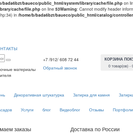
/bada6bzt/baueco/public_html/system/library/cache/file.php
on l
brary/cache/file.php
on line
53
Warning
: Cannot modify header inform
php:34) in
/home/b/bada6bzt/baueco/public_html/catalog/controlle
ОНТАКТЫ
КОРЗИНА ПОК
+7 /912/ 608 72 44
0 товар(ов) - 
Обратный звонок
вочные материалы
ителя
ень
Декоративная штукатурка
Затирка для камня
Затирк
асадов
Услуги
блог
Видеоблог
Отзывы
Портфоли
маем заказы
Доставка по России