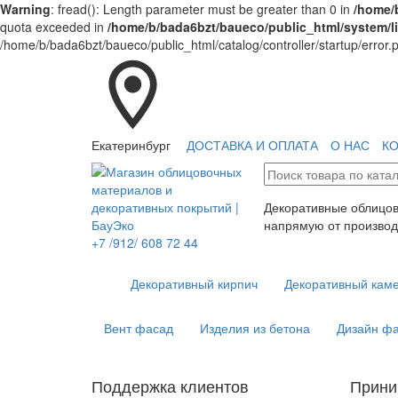
Warning
: fread(): Length parameter must be greater than 0 in
/home/b
quota exceeded in
/home/b/bada6bzt/baueco/public_html/system/li
/home/b/bada6bzt/baueco/public_html/catalog/controller/startup/error.
Екатеринбург
ДОСТАВКА И ОПЛАТА
О НАС
К
Декоративные облицо
напрямую от производ
+7 /912/ 608 72 44
Декоративный кирпич
Декоративный кам
Вент фасад
Изделия из бетона
Дизайн ф
Поддержка клиентов
Прини