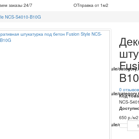
ем заказы 24/7
ОТправка от 1м2
tyle NCS-S4010-B10G
Дек
шту
Fus
catalog/view/theme/baueco/template/extension/module/category.t
B1
0 отзывов
catalog/view/theme/baueco/template/extension/module/category.t
Код това
NCS-S40
Доступно
650 р.
/м2
catalog/view/theme/baueco/template/extension/module/category.t