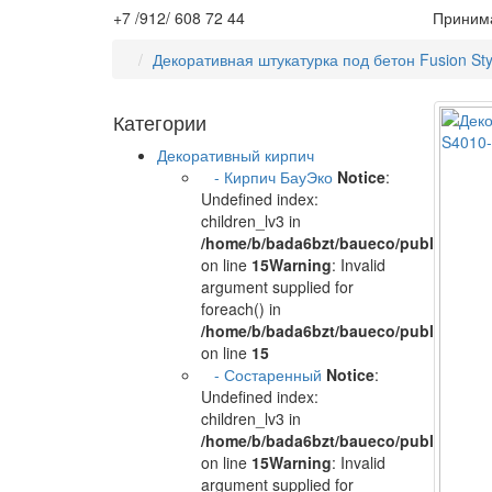
+7 /912/ 608 72 44
Принима
Декоративная штукатурка под бетон Fusion S
Категории
Декоративный кирпич
- Кирпич БауЭко
Notice
:
Undefined index:
children_lv3 in
/home/b/bada6bzt/baueco/public_html/
on line
15
Warning
: Invalid
argument supplied for
foreach() in
/home/b/bada6bzt/baueco/public_html/
on line
15
- Состаренный
Notice
:
Undefined index:
children_lv3 in
/home/b/bada6bzt/baueco/public_html/
on line
15
Warning
: Invalid
argument supplied for