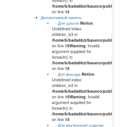
foreach() in
/home/b/bada6bzt/baueco/public_html/
on line
15
Декоративный камень
- Для цоколя
Notice
:
Undefined index:
children_lv3 in
/home/b/bada6bzt/baueco/public_html/
on line
15
Warning
: Invalid
argument supplied for
foreach() in
/home/b/bada6bzt/baueco/public_html/
on line
15
- Для фасада
Notice
:
Undefined index:
children_lv3 in
/home/b/bada6bzt/baueco/public_html/
on line
15
Warning
: Invalid
argument supplied for
foreach() in
/home/b/bada6bzt/baueco/public_html/
on line
15
- Для внутренней отделки