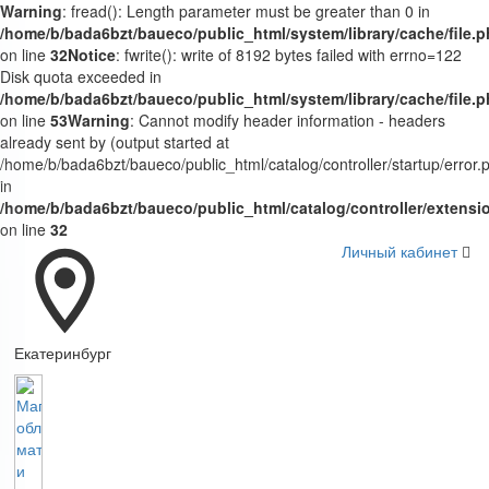
Warning
: fread(): Length parameter must be greater than 0 in
/home/b/bada6bzt/baueco/public_html/system/library/cache/file.
on line
32
Notice
: fwrite(): write of 8192 bytes failed with errno=122
Disk quota exceeded in
/home/b/bada6bzt/baueco/public_html/system/library/cache/file.
on line
53
Warning
: Cannot modify header information - headers
already sent by (output started at
/home/b/bada6bzt/baueco/public_html/catalog/controller/startup/error.
in
/home/b/bada6bzt/baueco/public_html/catalog/controller/extens
on line
32
Личный кабинет
Екатеринбург