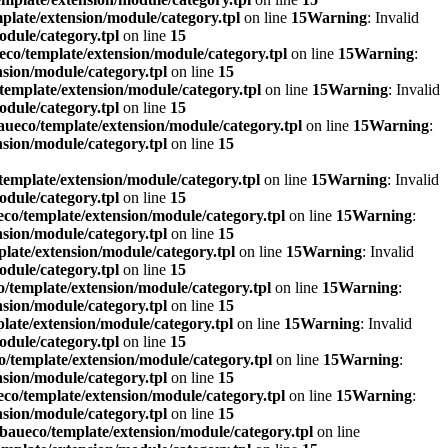
late/extension/module/category.tpl
on line
15
Warning
: Invalid
dule/category.tpl
on line
15
co/template/extension/module/category.tpl
on line
15
Warning
:
sion/module/category.tpl
on line
15
emplate/extension/module/category.tpl
on line
15
Warning
: Invalid
dule/category.tpl
on line
15
ueco/template/extension/module/category.tpl
on line
15
Warning
:
sion/module/category.tpl
on line
15
emplate/extension/module/category.tpl
on line
15
Warning
: Invalid
dule/category.tpl
on line
15
co/template/extension/module/category.tpl
on line
15
Warning
:
sion/module/category.tpl
on line
15
late/extension/module/category.tpl
on line
15
Warning
: Invalid
dule/category.tpl
on line
15
/template/extension/module/category.tpl
on line
15
Warning
:
sion/module/category.tpl
on line
15
ate/extension/module/category.tpl
on line
15
Warning
: Invalid
dule/category.tpl
on line
15
/template/extension/module/category.tpl
on line
15
Warning
:
sion/module/category.tpl
on line
15
co/template/extension/module/category.tpl
on line
15
Warning
:
sion/module/category.tpl
on line
15
baueco/template/extension/module/category.tpl
on line