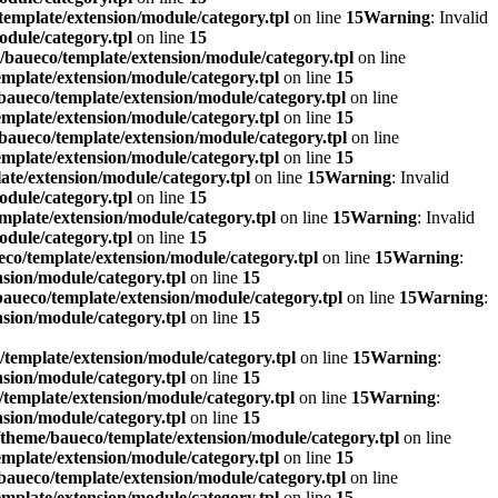
emplate/extension/module/category.tpl
on line
15
Warning
: Invalid
dule/category.tpl
on line
15
baueco/template/extension/module/category.tpl
on line
mplate/extension/module/category.tpl
on line
15
aueco/template/extension/module/category.tpl
on line
mplate/extension/module/category.tpl
on line
15
baueco/template/extension/module/category.tpl
on line
mplate/extension/module/category.tpl
on line
15
te/extension/module/category.tpl
on line
15
Warning
: Invalid
dule/category.tpl
on line
15
mplate/extension/module/category.tpl
on line
15
Warning
: Invalid
dule/category.tpl
on line
15
co/template/extension/module/category.tpl
on line
15
Warning
:
sion/module/category.tpl
on line
15
aueco/template/extension/module/category.tpl
on line
15
Warning
:
sion/module/category.tpl
on line
15
template/extension/module/category.tpl
on line
15
Warning
:
sion/module/category.tpl
on line
15
template/extension/module/category.tpl
on line
15
Warning
:
sion/module/category.tpl
on line
15
theme/baueco/template/extension/module/category.tpl
on line
mplate/extension/module/category.tpl
on line
15
aueco/template/extension/module/category.tpl
on line
mplate/extension/module/category.tpl
on line
15