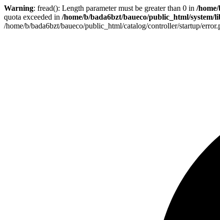
Warning
: fread(): Length parameter must be greater than 0 in
/home/
quota exceeded in
/home/b/bada6bzt/baueco/public_html/system/lib
/home/b/bada6bzt/baueco/public_html/catalog/controller/startup/error