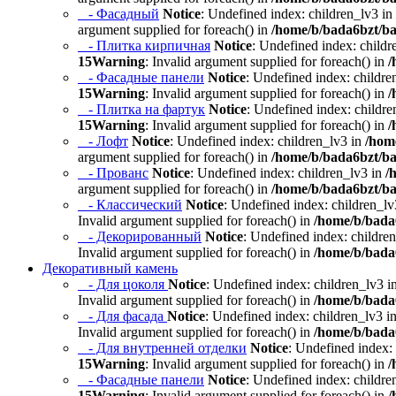
- Фасадный
Notice
: Undefined index: children_lv3 in
argument supplied for foreach() in
/home/b/bada6bzt/ba
- Плитка кирпичная
Notice
: Undefined index: childr
15
Warning
: Invalid argument supplied for foreach() in
/
- Фасадные панели
Notice
: Undefined index: childre
15
Warning
: Invalid argument supplied for foreach() in
/
- Плитка на фартук
Notice
: Undefined index: childre
15
Warning
: Invalid argument supplied for foreach() in
/
- Лофт
Notice
: Undefined index: children_lv3 in
/hom
argument supplied for foreach() in
/home/b/bada6bzt/ba
- Прованс
Notice
: Undefined index: children_lv3 in
/
argument supplied for foreach() in
/home/b/bada6bzt/ba
- Классический
Notice
: Undefined index: children_lv
Invalid argument supplied for foreach() in
/home/b/bada6
- Декорированный
Notice
: Undefined index: childre
Invalid argument supplied for foreach() in
/home/b/bada6
Декоративный камень
- Для цоколя
Notice
: Undefined index: children_lv3 i
Invalid argument supplied for foreach() in
/home/b/bada6
- Для фасада
Notice
: Undefined index: children_lv3 i
Invalid argument supplied for foreach() in
/home/b/bada6
- Для внутренней отделки
Notice
: Undefined index:
15
Warning
: Invalid argument supplied for foreach() in
/
- Фасадные панели
Notice
: Undefined index: childre
15
Warning
: Invalid argument supplied for foreach() in
/