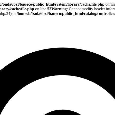
b/bada6bzt/baueco/public_html/system/library/cache/file.php
on li
rary/cache/file.php
on line
53
Warning
: Cannot modify header informa
.php:34) in
/home/b/bada6bzt/baueco/public_html/catalog/controlle