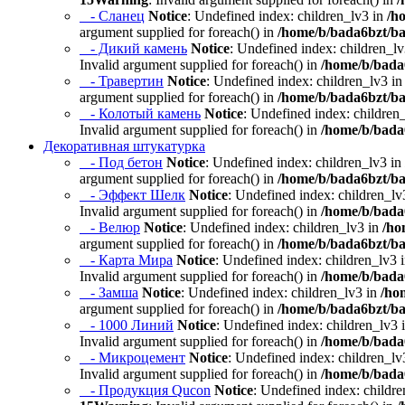
- Сланец
Notice
: Undefined index: children_lv3 in
/h
argument supplied for foreach() in
/home/b/bada6bzt/ba
- Дикий камень
Notice
: Undefined index: children_l
Invalid argument supplied for foreach() in
/home/b/bada6
- Травертин
Notice
: Undefined index: children_lv3 i
argument supplied for foreach() in
/home/b/bada6bzt/ba
- Колотый камень
Notice
: Undefined index: children
Invalid argument supplied for foreach() in
/home/b/bada6
Декоративная штукатурка
- Под бетон
Notice
: Undefined index: children_lv3 in
argument supplied for foreach() in
/home/b/bada6bzt/ba
- Эффект Шелк
Notice
: Undefined index: children_lv
Invalid argument supplied for foreach() in
/home/b/bada6
- Велюр
Notice
: Undefined index: children_lv3 in
/ho
argument supplied for foreach() in
/home/b/bada6bzt/ba
- Карта Мира
Notice
: Undefined index: children_lv3 
Invalid argument supplied for foreach() in
/home/b/bada6
- Замша
Notice
: Undefined index: children_lv3 in
/ho
argument supplied for foreach() in
/home/b/bada6bzt/ba
- 1000 Линий
Notice
: Undefined index: children_lv3 
Invalid argument supplied for foreach() in
/home/b/bada6
- Микроцемент
Notice
: Undefined index: children_lv
Invalid argument supplied for foreach() in
/home/b/bada6
- Продукция Qucon
Notice
: Undefined index: childr