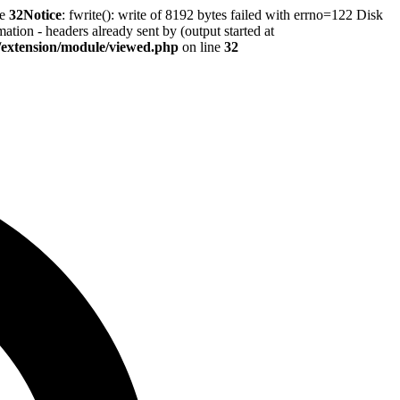
ne
32
Notice
: fwrite(): write of 8192 bytes failed with errno=122 Disk
tion - headers already sent by (output started at
r/extension/module/viewed.php
on line
32