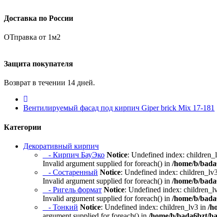
Доставка по России
ОТправка от 1м2
Защита покупателя
Возврат в течении 14 дней.
Вентилируемый фасад под кирпич Giper brick Mix 17-181
Категории
Декоративный кирпич
- Кирпич БауЭко
Notice
: Undefined index: children_
Invalid argument supplied for foreach() in
/home/b/bada6
- Состаренный
Notice
: Undefined index: children_lv
Invalid argument supplied for foreach() in
/home/b/bada6
- Ригель формат
Notice
: Undefined index: children_l
Invalid argument supplied for foreach() in
/home/b/bada6
- Тонкий
Notice
: Undefined index: children_lv3 in
/h
argument supplied for foreach() in
/home/b/bada6bzt/ba