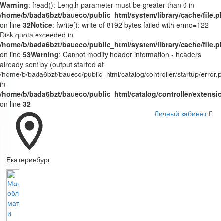
Warning
: fread(): Length parameter must be greater than 0 in
/home/b/bada6bzt/baueco/public_html/system/library/cache/file.
on line
32
Notice
: fwrite(): write of 8192 bytes failed with errno=122
Disk quota exceeded in
/home/b/bada6bzt/baueco/public_html/system/library/cache/file.
on line
53
Warning
: Cannot modify header information - headers
already sent by (output started at
/home/b/bada6bzt/baueco/public_html/catalog/controller/startup/error.
in
/home/b/bada6bzt/baueco/public_html/catalog/controller/extens
on line
32
Личный кабинет
Екатеринбург