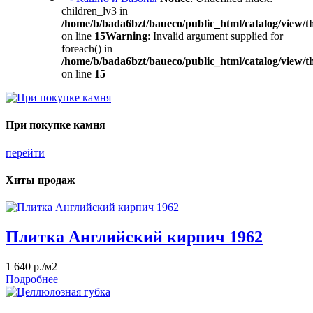
children_lv3 in
/home/b/bada6bzt/baueco/public_html/catalog/view/t
on line
15
Warning
: Invalid argument supplied for
foreach() in
/home/b/bada6bzt/baueco/public_html/catalog/view/t
on line
15
При покупке камня
перейти
Хиты продаж
Плитка Английский кирпич 1962
1 640 р./м2
Подробнее