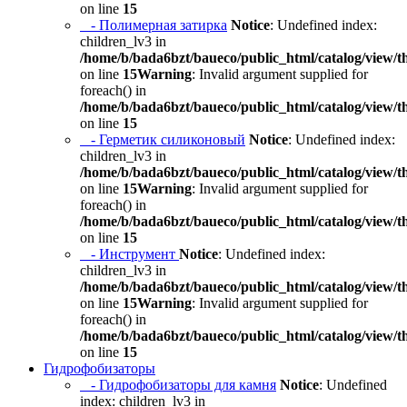
on line
15
- Полимерная затирка
Notice
: Undefined index:
children_lv3 in
/home/b/bada6bzt/baueco/public_html/catalog/view/t
on line
15
Warning
: Invalid argument supplied for
foreach() in
/home/b/bada6bzt/baueco/public_html/catalog/view/t
on line
15
- Герметик силиконовый
Notice
: Undefined index:
children_lv3 in
/home/b/bada6bzt/baueco/public_html/catalog/view/t
on line
15
Warning
: Invalid argument supplied for
foreach() in
/home/b/bada6bzt/baueco/public_html/catalog/view/t
on line
15
- Инструмент
Notice
: Undefined index:
children_lv3 in
/home/b/bada6bzt/baueco/public_html/catalog/view/t
on line
15
Warning
: Invalid argument supplied for
foreach() in
/home/b/bada6bzt/baueco/public_html/catalog/view/t
on line
15
Гидрофобизаторы
- Гидрофобизаторы для камня
Notice
: Undefined
index: children_lv3 in