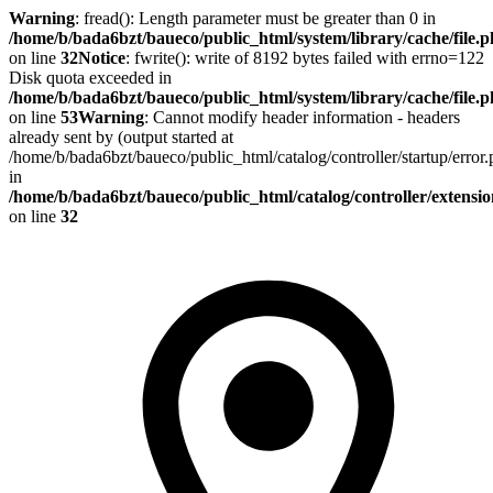
Warning
: fread(): Length parameter must be greater than 0 in
/home/b/bada6bzt/baueco/public_html/system/library/cache/file.
on line
32
Notice
: fwrite(): write of 8192 bytes failed with errno=122
Disk quota exceeded in
/home/b/bada6bzt/baueco/public_html/system/library/cache/file.
on line
53
Warning
: Cannot modify header information - headers
already sent by (output started at
/home/b/bada6bzt/baueco/public_html/catalog/controller/startup/error
in
/home/b/bada6bzt/baueco/public_html/catalog/controller/extens
on line
32