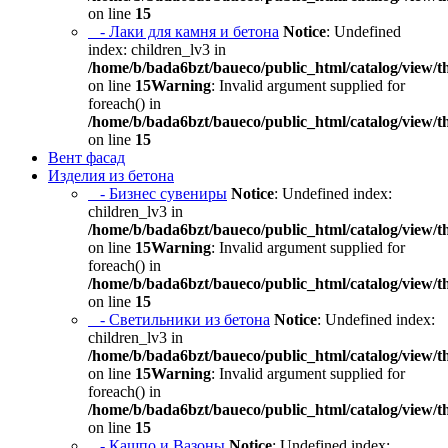
on line
15
- Лаки для камня и бетона
Notice
: Undefined
index: children_lv3 in
/home/b/bada6bzt/baueco/public_html/catalog/view/t
on line
15
Warning
: Invalid argument supplied for
foreach() in
/home/b/bada6bzt/baueco/public_html/catalog/view/t
on line
15
Вент фасад
Изделия из бетона
- Бизнес сувениры
Notice
: Undefined index:
children_lv3 in
/home/b/bada6bzt/baueco/public_html/catalog/view/t
on line
15
Warning
: Invalid argument supplied for
foreach() in
/home/b/bada6bzt/baueco/public_html/catalog/view/t
on line
15
- Светильники из бетона
Notice
: Undefined index:
children_lv3 in
/home/b/bada6bzt/baueco/public_html/catalog/view/t
on line
15
Warning
: Invalid argument supplied for
foreach() in
/home/b/bada6bzt/baueco/public_html/catalog/view/t
on line
15
- Кашпо и Вазоны
Notice
: Undefined index: