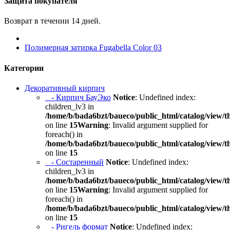
Защита покупателя
Возврат в течении 14 дней.
Полимерная затирка Fugabella Color 03
Категории
Декоративный кирпич
- Кирпич БауЭко
Notice
: Undefined index:
children_lv3 in
/home/b/bada6bzt/baueco/public_html/catalog/view/t
on line
15
Warning
: Invalid argument supplied for
foreach() in
/home/b/bada6bzt/baueco/public_html/catalog/view/t
on line
15
- Состаренный
Notice
: Undefined index:
children_lv3 in
/home/b/bada6bzt/baueco/public_html/catalog/view/t
on line
15
Warning
: Invalid argument supplied for
foreach() in
/home/b/bada6bzt/baueco/public_html/catalog/view/t
on line
15
- Ригель формат
Notice
: Undefined index: