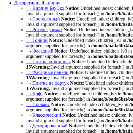
Декоративный кирпич
- Кирпич БауЭко
Notice
: Undefined index: children_
Invalid argument supplied for foreach() in
/home/b/bada6
- Состаренный
Notice
: Undefined index: children_lv
Invalid argument supplied for foreach() in
/home/b/bada6
- Ригель формат
Notice
: Undefined index: children_l
Invalid argument supplied for foreach() in
/home/b/bada6
- Тонкий
Notice
: Undefined index: children_lv3 in
/h
argument supplied for foreach() in
/home/b/bada6bzt/ba
- Фасадный
Notice
: Undefined index: children_lv3 in
argument supplied for foreach() in
/home/b/bada6bzt/ba
- Плитка кирпичная
Notice
: Undefined index: childr
15
Warning
: Invalid argument supplied for foreach() in
/
- Фасадные панели
Notice
: Undefined index: childre
15
Warning
: Invalid argument supplied for foreach() in
/
- Плитка на фартук
Notice
: Undefined index: childre
15
Warning
: Invalid argument supplied for foreach() in
/
- Лофт
Notice
: Undefined index: children_lv3 in
/hom
argument supplied for foreach() in
/home/b/bada6bzt/ba
- Прованс
Notice
: Undefined index: children_lv3 in
/
argument supplied for foreach() in
/home/b/bada6bzt/ba
- Классический
Notice
: Undefined index: children_lv
Invalid argument supplied for foreach() in
/home/b/bada6
- Декорированный
Notice
: Undefined index: childre
Invalid argument supplied for foreach() in
/home/b/bada6