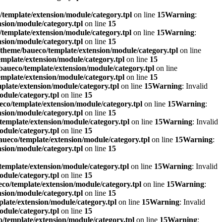
template/extension/module/category.tpl
on line
15
Warning
:
sion/module/category.tpl
on line
15
template/extension/module/category.tpl
on line
15
Warning
:
sion/module/category.tpl
on line
15
theme/baueco/template/extension/module/category.tpl
on line
mplate/extension/module/category.tpl
on line
15
aueco/template/extension/module/category.tpl
on line
mplate/extension/module/category.tpl
on line
15
late/extension/module/category.tpl
on line
15
Warning
: Invalid
dule/category.tpl
on line
15
co/template/extension/module/category.tpl
on line
15
Warning
:
sion/module/category.tpl
on line
15
emplate/extension/module/category.tpl
on line
15
Warning
: Invalid
dule/category.tpl
on line
15
ueco/template/extension/module/category.tpl
on line
15
Warning
:
sion/module/category.tpl
on line
15
emplate/extension/module/category.tpl
on line
15
Warning
: Invalid
dule/category.tpl
on line
15
co/template/extension/module/category.tpl
on line
15
Warning
:
sion/module/category.tpl
on line
15
late/extension/module/category.tpl
on line
15
Warning
: Invalid
dule/category.tpl
on line
15
/template/extension/module/category.tpl
on line
15
Warning
: