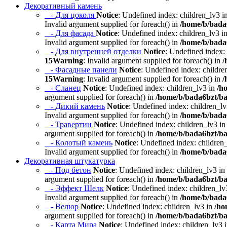
Декоративный камень
- Для цоколя
Notice
: Undefined index: children_lv3 i
Invalid argument supplied for foreach() in
/home/b/bada6
- Для фасада
Notice
: Undefined index: children_lv3 i
Invalid argument supplied for foreach() in
/home/b/bada6
- Для внутренней отделки
Notice
: Undefined index:
15
Warning
: Invalid argument supplied for foreach() in
/
- Фасадные панели
Notice
: Undefined index: childre
15
Warning
: Invalid argument supplied for foreach() in
/
- Сланец
Notice
: Undefined index: children_lv3 in
/h
argument supplied for foreach() in
/home/b/bada6bzt/ba
- Дикий камень
Notice
: Undefined index: children_l
Invalid argument supplied for foreach() in
/home/b/bada6
- Травертин
Notice
: Undefined index: children_lv3 i
argument supplied for foreach() in
/home/b/bada6bzt/ba
- Колотый камень
Notice
: Undefined index: children
Invalid argument supplied for foreach() in
/home/b/bada6
Декоративная штукатурка
- Под бетон
Notice
: Undefined index: children_lv3 in
argument supplied for foreach() in
/home/b/bada6bzt/ba
- Эффект Шелк
Notice
: Undefined index: children_lv
Invalid argument supplied for foreach() in
/home/b/bada6
- Велюр
Notice
: Undefined index: children_lv3 in
/ho
argument supplied for foreach() in
/home/b/bada6bzt/ba
- Карта Мира
Notice
: Undefined index: children_lv3 