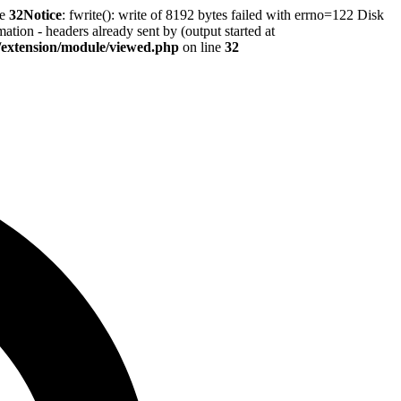
ne
32
Notice
: fwrite(): write of 8192 bytes failed with errno=122 Disk
tion - headers already sent by (output started at
r/extension/module/viewed.php
on line
32