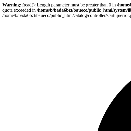
Warning
: fread(): Length parameter must be greater than 0 in
/home/
quota exceeded in
/home/b/bada6bzt/baueco/public_html/system/lib
/home/b/bada6bzt/baueco/public_html/catalog/controller/startup/error