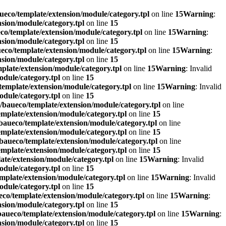
eco/template/extension/module/category.tpl
on line
15
Warning
:
sion/module/category.tpl
on line
15
o/template/extension/module/category.tpl
on line
15
Warning
:
sion/module/category.tpl
on line
15
co/template/extension/module/category.tpl
on line
15
Warning
:
sion/module/category.tpl
on line
15
plate/extension/module/category.tpl
on line
15
Warning
: Invalid
dule/category.tpl
on line
15
emplate/extension/module/category.tpl
on line
15
Warning
: Invalid
dule/category.tpl
on line
15
baueco/template/extension/module/category.tpl
on line
mplate/extension/module/category.tpl
on line
15
aueco/template/extension/module/category.tpl
on line
mplate/extension/module/category.tpl
on line
15
baueco/template/extension/module/category.tpl
on line
mplate/extension/module/category.tpl
on line
15
te/extension/module/category.tpl
on line
15
Warning
: Invalid
dule/category.tpl
on line
15
mplate/extension/module/category.tpl
on line
15
Warning
: Invalid
dule/category.tpl
on line
15
co/template/extension/module/category.tpl
on line
15
Warning
:
sion/module/category.tpl
on line
15
aueco/template/extension/module/category.tpl
on line
15
Warning
:
sion/module/category.tpl
on line
15