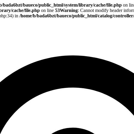
b/bada6bzt/baueco/public_html/system/library/cache/file.php
on li
rary/cache/file.php
on line
53
Warning
: Cannot modify header informa
.php:34) in
/home/b/bada6bzt/baueco/public_html/catalog/controlle