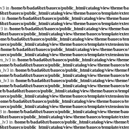
lv3 in
/home/b/bada6bzt/baueco/public_html/catalog/view/theme/bau
bzt/baueco/public_html/catalog/view/theme/baueco/template/exten
3 in
/home/b/bada6bzt/baueco/public_html/catalog/view/theme/bauec
bzt/baueco/public_html/catalog/view/theme/baueco/template/exten
v3 in
/home/b/bada6bzt/baueco/public_html/catalog/view/theme/baue
bzt/baueco/public_html/catalog/view/theme/baueco/template/exten
ome/b/bada6bzt/baueco/public_html/catalog/view/theme/baueco/tem
ueco/public_html/catalog/view/theme/baueco/template/extension/mo
/home/b/bada6bzt/baueco/public_html/catalog/view/theme/baueco/t
ueco/public_html/catalog/view/theme/baueco/template/extension/mo
en_lv3 in
/home/b/bada6bzt/baueco/public_html/catalog/view/theme/
home/b/bada6bzt/baueco/public_html/catalog/view/theme/baueco/te
n_lv3 in
/home/b/bada6bzt/baueco/public_html/catalog/view/theme/b
home/b/bada6bzt/baueco/public_html/catalog/view/theme/baueco/te
n_lv3 in
/home/b/bada6bzt/baueco/public_html/catalog/view/theme/
home/b/bada6bzt/baueco/public_html/catalog/view/theme/baueco/te
e/b/bada6bzt/baueco/public_html/catalog/view/theme/baueco/templa
ueco/public_html/catalog/view/theme/baueco/template/extension/mo
home/b/bada6bzt/baueco/public_html/catalog/view/theme/baueco/te
ueco/public_html/catalog/view/theme/baueco/template/extension/mo
3 in
/home/b/bada6bzt/baueco/public_html/catalog/view/theme/baue
bzt/baueco/public_html/catalog/view/theme/baueco/template/exten
n_lv3 in
/home/b/bada6bzt/baueco/public_html/catalog/view/theme/b
bzt/baueco/public_html/catalog/view/theme/baueco/template/exten