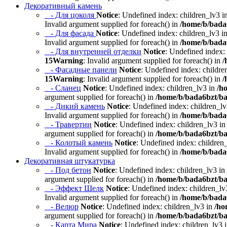
Декоративный камень
- Для цоколя
Notice
: Undefined index: children_lv3 i
Invalid argument supplied for foreach() in
/home/b/bada6
- Для фасада
Notice
: Undefined index: children_lv3 i
Invalid argument supplied for foreach() in
/home/b/bada6
- Для внутренней отделки
Notice
: Undefined index:
15
Warning
: Invalid argument supplied for foreach() in
/
- Фасадные панели
Notice
: Undefined index: childre
15
Warning
: Invalid argument supplied for foreach() in
/
- Сланец
Notice
: Undefined index: children_lv3 in
/h
argument supplied for foreach() in
/home/b/bada6bzt/ba
- Дикий камень
Notice
: Undefined index: children_l
Invalid argument supplied for foreach() in
/home/b/bada6
- Травертин
Notice
: Undefined index: children_lv3 i
argument supplied for foreach() in
/home/b/bada6bzt/ba
- Колотый камень
Notice
: Undefined index: children
Invalid argument supplied for foreach() in
/home/b/bada6
Декоративная штукатурка
- Под бетон
Notice
: Undefined index: children_lv3 in
argument supplied for foreach() in
/home/b/bada6bzt/ba
- Эффект Шелк
Notice
: Undefined index: children_lv
Invalid argument supplied for foreach() in
/home/b/bada6
- Велюр
Notice
: Undefined index: children_lv3 in
/ho
argument supplied for foreach() in
/home/b/bada6bzt/ba
- Карта Мира
Notice
: Undefined index: children_lv3 