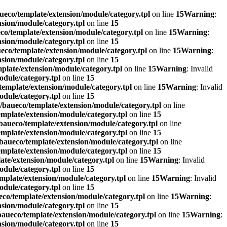
eco/template/extension/module/category.tpl
on line
15
Warning
:
sion/module/category.tpl
on line
15
o/template/extension/module/category.tpl
on line
15
Warning
:
sion/module/category.tpl
on line
15
co/template/extension/module/category.tpl
on line
15
Warning
:
sion/module/category.tpl
on line
15
plate/extension/module/category.tpl
on line
15
Warning
: Invalid
dule/category.tpl
on line
15
emplate/extension/module/category.tpl
on line
15
Warning
: Invalid
dule/category.tpl
on line
15
baueco/template/extension/module/category.tpl
on line
mplate/extension/module/category.tpl
on line
15
aueco/template/extension/module/category.tpl
on line
mplate/extension/module/category.tpl
on line
15
baueco/template/extension/module/category.tpl
on line
mplate/extension/module/category.tpl
on line
15
te/extension/module/category.tpl
on line
15
Warning
: Invalid
dule/category.tpl
on line
15
mplate/extension/module/category.tpl
on line
15
Warning
: Invalid
dule/category.tpl
on line
15
co/template/extension/module/category.tpl
on line
15
Warning
:
sion/module/category.tpl
on line
15
aueco/template/extension/module/category.tpl
on line
15
Warning
:
sion/module/category.tpl
on line
15