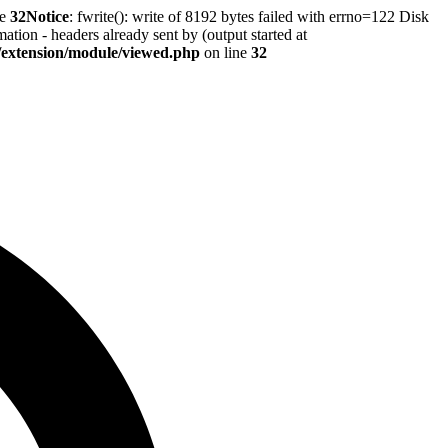
ne
32
Notice
: fwrite(): write of 8192 bytes failed with errno=122 Disk
tion - headers already sent by (output started at
r/extension/module/viewed.php
on line
32