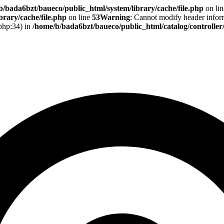
b/bada6bzt/baueco/public_html/system/library/cache/file.php
on li
rary/cache/file.php
on line
53
Warning
: Cannot modify header informa
.php:34) in
/home/b/bada6bzt/baueco/public_html/catalog/controlle