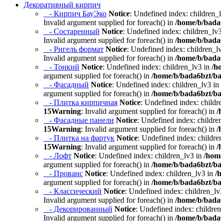
Декоративный кирпич
- Кирпич БауЭко
Notice
: Undefined index: children_
Invalid argument supplied for foreach() in
/home/b/bada6
- Состаренный
Notice
: Undefined index: children_lv
Invalid argument supplied for foreach() in
/home/b/bada6
- Ригель формат
Notice
: Undefined index: children_l
Invalid argument supplied for foreach() in
/home/b/bada6
- Тонкий
Notice
: Undefined index: children_lv3 in
/h
argument supplied for foreach() in
/home/b/bada6bzt/ba
- Фасадный
Notice
: Undefined index: children_lv3 in
argument supplied for foreach() in
/home/b/bada6bzt/ba
- Плитка кирпичная
Notice
: Undefined index: childr
15
Warning
: Invalid argument supplied for foreach() in
/
- Фасадные панели
Notice
: Undefined index: childre
15
Warning
: Invalid argument supplied for foreach() in
/
- Плитка на фартук
Notice
: Undefined index: childre
15
Warning
: Invalid argument supplied for foreach() in
/
- Лофт
Notice
: Undefined index: children_lv3 in
/hom
argument supplied for foreach() in
/home/b/bada6bzt/ba
- Прованс
Notice
: Undefined index: children_lv3 in
/
argument supplied for foreach() in
/home/b/bada6bzt/ba
- Классический
Notice
: Undefined index: children_lv
Invalid argument supplied for foreach() in
/home/b/bada6
- Декорированный
Notice
: Undefined index: childre
Invalid argument supplied for foreach() in
/home/b/bada6