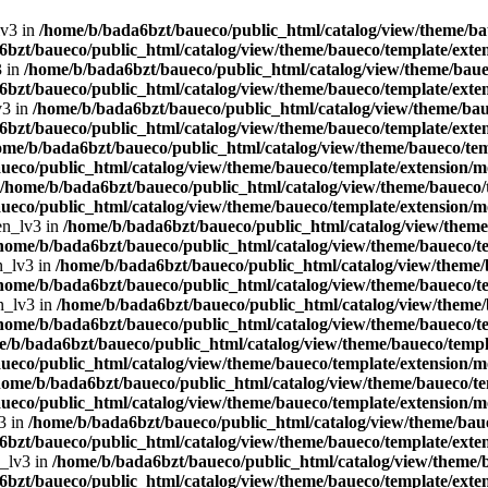
lv3 in
/home/b/bada6bzt/baueco/public_html/catalog/view/theme/bau
bzt/baueco/public_html/catalog/view/theme/baueco/template/exten
3 in
/home/b/bada6bzt/baueco/public_html/catalog/view/theme/bauec
bzt/baueco/public_html/catalog/view/theme/baueco/template/exten
v3 in
/home/b/bada6bzt/baueco/public_html/catalog/view/theme/baue
bzt/baueco/public_html/catalog/view/theme/baueco/template/exten
ome/b/bada6bzt/baueco/public_html/catalog/view/theme/baueco/tem
ueco/public_html/catalog/view/theme/baueco/template/extension/mo
/home/b/bada6bzt/baueco/public_html/catalog/view/theme/baueco/t
ueco/public_html/catalog/view/theme/baueco/template/extension/mo
en_lv3 in
/home/b/bada6bzt/baueco/public_html/catalog/view/theme/
home/b/bada6bzt/baueco/public_html/catalog/view/theme/baueco/te
n_lv3 in
/home/b/bada6bzt/baueco/public_html/catalog/view/theme/b
home/b/bada6bzt/baueco/public_html/catalog/view/theme/baueco/te
n_lv3 in
/home/b/bada6bzt/baueco/public_html/catalog/view/theme/
home/b/bada6bzt/baueco/public_html/catalog/view/theme/baueco/te
e/b/bada6bzt/baueco/public_html/catalog/view/theme/baueco/templa
ueco/public_html/catalog/view/theme/baueco/template/extension/mo
home/b/bada6bzt/baueco/public_html/catalog/view/theme/baueco/te
ueco/public_html/catalog/view/theme/baueco/template/extension/mo
3 in
/home/b/bada6bzt/baueco/public_html/catalog/view/theme/baue
bzt/baueco/public_html/catalog/view/theme/baueco/template/exten
n_lv3 in
/home/b/bada6bzt/baueco/public_html/catalog/view/theme/b
bzt/baueco/public_html/catalog/view/theme/baueco/template/exten