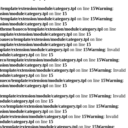
template/extension/module/category.tpl
on line
15
Warning
:
sion/module/category.tpl
on line
15
template/extension/module/category.tpl
on line
15
Warning
:
sion/module/category.tpl
on line
15
theme/baueco/template/extension/module/category.tpl
on line
mplate/extension/module/category.tpl
on line
15
aueco/template/extension/module/category.tpl
on line
mplate/extension/module/category.tpl
on line
15
late/extension/module/category.tpl
on line
15
Warning
: Invalid
dule/category.tpl
on line
15
co/template/extension/module/category.tpl
on line
15
Warning
:
sion/module/category.tpl
on line
15
emplate/extension/module/category.tpl
on line
15
Warning
: Invalid
dule/category.tpl
on line
15
ueco/template/extension/module/category.tpl
on line
15
Warning
:
sion/module/category.tpl
on line
15
emplate/extension/module/category.tpl
on line
15
Warning
: Invalid
dule/category.tpl
on line
15
co/template/extension/module/category.tpl
on line
15
Warning
:
sion/module/category.tpl
on line
15
late/extension/module/category.tpl
on line
15
Warning
: Invalid
dule/category.tpl
on line
15
/template/extension/module/category.tpl
on line
15
Warning
: