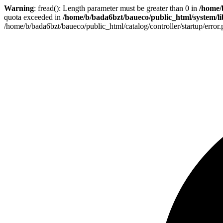
Warning
: fread(): Length parameter must be greater than 0 in
/home/
quota exceeded in
/home/b/bada6bzt/baueco/public_html/system/lib
/home/b/bada6bzt/baueco/public_html/catalog/controller/startup/error