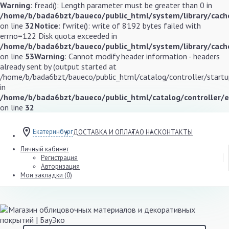
Warning
: fread(): Length parameter must be greater than 0 in
/home/b/bada6bzt/baueco/public_html/system/library/cache
on line
32
Notice
: fwrite(): write of 8192 bytes failed with
errno=122 Disk quota exceeded in
/home/b/bada6bzt/baueco/public_html/system/library/cache
on line
53
Warning
: Cannot modify header information - headers
already sent by (output started at
/home/b/bada6bzt/baueco/public_html/catalog/controller/startup
in
/home/b/bada6bzt/baueco/public_html/catalog/controller/
on line
32
Екатеринбург
ДОСТАВКА И ОПЛАТА
О НАС
КОНТАКТЫ
Личный кабинет
Регистрация
Авторизация
Мои закладки (0)