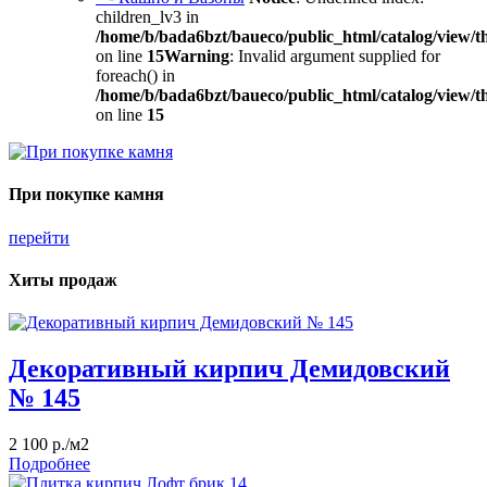
children_lv3 in
/home/b/bada6bzt/baueco/public_html/catalog/view/t
on line
15
Warning
: Invalid argument supplied for
foreach() in
/home/b/bada6bzt/baueco/public_html/catalog/view/t
on line
15
При покупке камня
перейти
Хиты продаж
Декоративный кирпич Демидовский
№ 145
2 100 р./м2
Подробнее