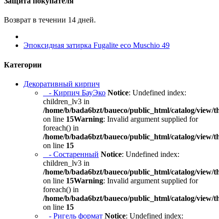
Защита покупателя
Возврат в течении 14 дней.
Эпоксидная затирка Fugalite eco Muschio 49
Категории
Декоративный кирпич
- Кирпич БауЭко
Notice
: Undefined index:
children_lv3 in
/home/b/bada6bzt/baueco/public_html/catalog/view/t
on line
15
Warning
: Invalid argument supplied for
foreach() in
/home/b/bada6bzt/baueco/public_html/catalog/view/t
on line
15
- Состаренный
Notice
: Undefined index:
children_lv3 in
/home/b/bada6bzt/baueco/public_html/catalog/view/t
on line
15
Warning
: Invalid argument supplied for
foreach() in
/home/b/bada6bzt/baueco/public_html/catalog/view/t
on line
15
- Ригель формат
Notice
: Undefined index: