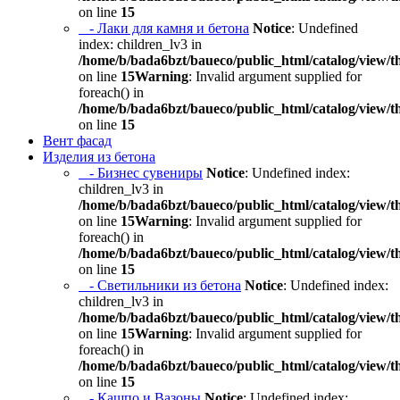
on line
15
- Лаки для камня и бетона
Notice
: Undefined
index: children_lv3 in
/home/b/bada6bzt/baueco/public_html/catalog/view/t
on line
15
Warning
: Invalid argument supplied for
foreach() in
/home/b/bada6bzt/baueco/public_html/catalog/view/t
on line
15
Вент фасад
Изделия из бетона
- Бизнес сувениры
Notice
: Undefined index:
children_lv3 in
/home/b/bada6bzt/baueco/public_html/catalog/view/t
on line
15
Warning
: Invalid argument supplied for
foreach() in
/home/b/bada6bzt/baueco/public_html/catalog/view/t
on line
15
- Светильники из бетона
Notice
: Undefined index:
children_lv3 in
/home/b/bada6bzt/baueco/public_html/catalog/view/t
on line
15
Warning
: Invalid argument supplied for
foreach() in
/home/b/bada6bzt/baueco/public_html/catalog/view/t
on line
15
- Кашпо и Вазоны
Notice
: Undefined index: