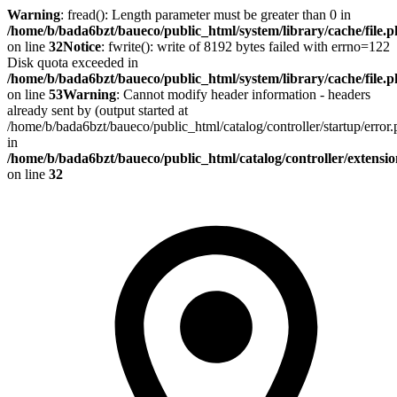
Warning
: fread(): Length parameter must be greater than 0 in
/home/b/bada6bzt/baueco/public_html/system/library/cache/file.
on line
32
Notice
: fwrite(): write of 8192 bytes failed with errno=122
Disk quota exceeded in
/home/b/bada6bzt/baueco/public_html/system/library/cache/file.
on line
53
Warning
: Cannot modify header information - headers
already sent by (output started at
/home/b/bada6bzt/baueco/public_html/catalog/controller/startup/error
in
/home/b/bada6bzt/baueco/public_html/catalog/controller/extens
on line
32