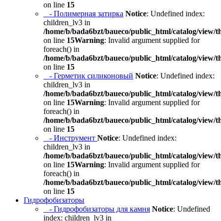
on line
15
- Полимерная затирка
Notice
: Undefined index:
children_lv3 in
/home/b/bada6bzt/baueco/public_html/catalog/view/t
on line
15
Warning
: Invalid argument supplied for
foreach() in
/home/b/bada6bzt/baueco/public_html/catalog/view/t
on line
15
- Герметик силиконовый
Notice
: Undefined index:
children_lv3 in
/home/b/bada6bzt/baueco/public_html/catalog/view/t
on line
15
Warning
: Invalid argument supplied for
foreach() in
/home/b/bada6bzt/baueco/public_html/catalog/view/t
on line
15
- Инструмент
Notice
: Undefined index:
children_lv3 in
/home/b/bada6bzt/baueco/public_html/catalog/view/t
on line
15
Warning
: Invalid argument supplied for
foreach() in
/home/b/bada6bzt/baueco/public_html/catalog/view/t
on line
15
Гидрофобизаторы
- Гидрофобизаторы для камня
Notice
: Undefined
index: children_lv3 in