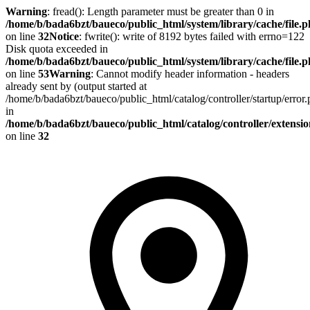
Warning
: fread(): Length parameter must be greater than 0 in
/home/b/bada6bzt/baueco/public_html/system/library/cache/file.
on line
32
Notice
: fwrite(): write of 8192 bytes failed with errno=122
Disk quota exceeded in
/home/b/bada6bzt/baueco/public_html/system/library/cache/file.
on line
53
Warning
: Cannot modify header information - headers
already sent by (output started at
/home/b/bada6bzt/baueco/public_html/catalog/controller/startup/error
in
/home/b/bada6bzt/baueco/public_html/catalog/controller/extens
on line
32