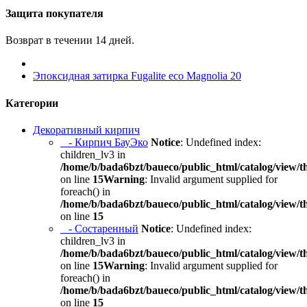
Защита покупателя
Возврат в течении 14 дней.
Эпоксидная затирка Fugalite eco Magnolia 20
Категории
Декоративный кирпич
- Кирпич БауЭко
Notice
: Undefined index:
children_lv3 in
/home/b/bada6bzt/baueco/public_html/catalog/view/t
on line
15
Warning
: Invalid argument supplied for
foreach() in
/home/b/bada6bzt/baueco/public_html/catalog/view/t
on line
15
- Состаренный
Notice
: Undefined index:
children_lv3 in
/home/b/bada6bzt/baueco/public_html/catalog/view/t
on line
15
Warning
: Invalid argument supplied for
foreach() in
/home/b/bada6bzt/baueco/public_html/catalog/view/t
on line
15