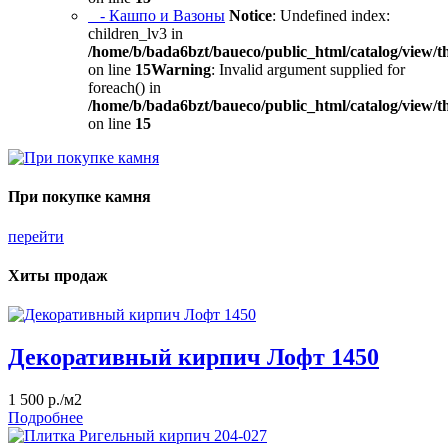
- Кашпо и Вазоны
Notice
: Undefined index:
children_lv3 in
/home/b/bada6bzt/baueco/public_html/catalog/view/t
on line
15
Warning
: Invalid argument supplied for
foreach() in
/home/b/bada6bzt/baueco/public_html/catalog/view/t
on line
15
При покупке камня
перейти
Хиты продаж
Декоративный кирпич Лофт 1450
1 500 р./м2
Подробнее