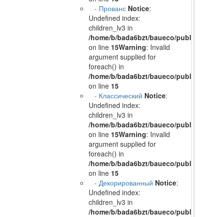
- Прованс
Notice
:
Undefined index:
children_lv3 in
/home/b/bada6bzt/baueco/public_html/
on line
15
Warning
: Invalid
argument supplied for
foreach() in
/home/b/bada6bzt/baueco/public_html/
on line
15
- Классический
Notice
:
Undefined index:
children_lv3 in
/home/b/bada6bzt/baueco/public_html/
on line
15
Warning
: Invalid
argument supplied for
foreach() in
/home/b/bada6bzt/baueco/public_html/
on line
15
- Декорированный
Notice
:
Undefined index:
children_lv3 in
/home/b/bada6bzt/baueco/public_html/