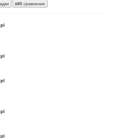
pl
ладки
В сравнение
pl
pl
pl
pl
pl