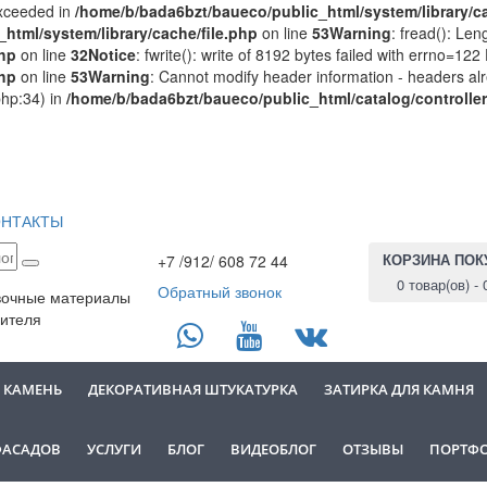
 exceeded in
/home/b/bada6bzt/baueco/public_html/system/library/ca
html/system/library/cache/file.php
on line
53
Warning
: fread(): Le
php
on line
32
Notice
: fwrite(): write of 8192 bytes failed with errno=12
php
on line
53
Warning
: Cannot modify header information - headers alr
php:34) in
/home/b/bada6bzt/baueco/public_html/catalog/controlle
ОНТАКТЫ
КОРЗИНА ПОК
+7 /912/ 608 72 44
0 товар(ов) - 
Обратный звонок
вочные материалы
ителя
 КАМЕНЬ
ДЕКОРАТИВНАЯ ШТУКАТУРКА
ЗАТИРКА ДЛЯ КАМНЯ
ФАСАДОВ
УСЛУГИ
БЛОГ
ВИДЕОБЛОГ
ОТЗЫВЫ
ПОРТФ