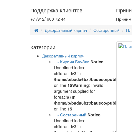
Поддержка клиентов
Прини
+7 /912/ 608 72 44
Принима
Декоративный кирпич
Состаренный
Пл
Категории
Декоративный кирпич
- Кирпич БауЭко
Notice
:
Undefined index:
children_lv3 in
/home/b/bada6bzt/baueco/public_html/
on line
15
Warning
: Invalid
argument supplied for
foreach() in
/home/b/bada6bzt/baueco/public_html/
on line
15
- Состаренный
Notice
:
Undefined index:
children_lv3 in