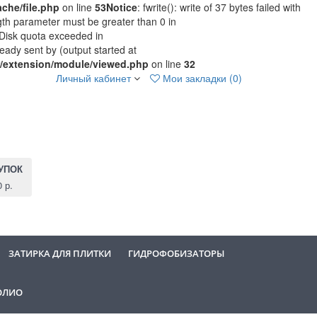
che/file.php
on line
53
Notice
: fwrite(): write of 37 bytes failed with
ngth parameter must be greater than 0 in
2 Disk quota exceeded in
eady sent by (output started at
r/extension/module/viewed.php
on line
32
Личный кабинет
Мои закладки (0)
УПОК
0 р.
ЗАТИРКА ДЛЯ ПЛИТКИ
ГИДРОФОБИЗАТОРЫ
ОЛИО