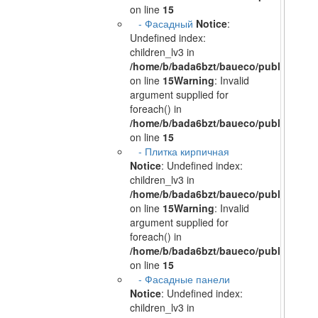
on line
15
- Фасадный
Notice
:
Undefined index:
children_lv3 in
/home/b/bada6bzt/baueco/public_html/
on line
15
Warning
: Invalid
argument supplied for
foreach() in
/home/b/bada6bzt/baueco/public_html/
on line
15
- Плитка кирпичная
Notice
: Undefined index:
children_lv3 in
/home/b/bada6bzt/baueco/public_html/
on line
15
Warning
: Invalid
argument supplied for
foreach() in
/home/b/bada6bzt/baueco/public_html/
on line
15
- Фасадные панели
Notice
: Undefined index:
children_lv3 in