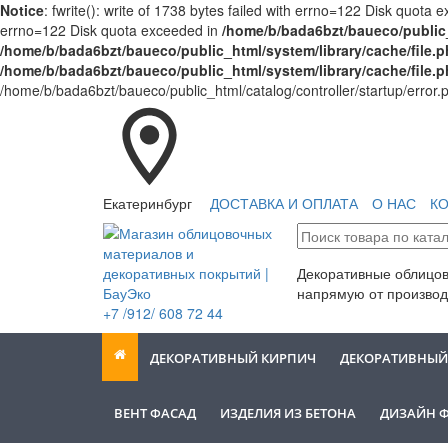
Notice
: fwrite(): write of 1738 bytes failed with errno=122 Disk quota
errno=122 Disk quota exceeded in
/home/b/bada6bzt/baueco/public_
/home/b/bada6bzt/baueco/public_html/system/library/cache/file.
/home/b/bada6bzt/baueco/public_html/system/library/cache/file.
/home/b/bada6bzt/baueco/public_html/catalog/controller/startup/error.
Екатеринбург
ДОСТАВКА И ОПЛАТА
О НАС
К
Декоративные облицо
напрямую от производ
+7 /912/ 608 72 44
ДЕКОРАТИВНЫЙ КИРПИЧ
ДЕКОРАТИВНЫЙ
ВЕНТ ФАСАД
ИЗДЕЛИЯ ИЗ БЕТОНА
ДИЗАЙН 