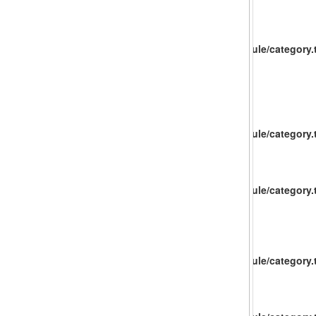
catalog/view/theme/baueco/template/extension/module/category.t
catalog/view/theme/baueco/template/extension/module/category.t
catalog/view/theme/baueco/template/extension/module/category.t
catalog/view/theme/baueco/template/extension/module/category.t