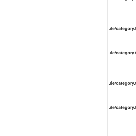
catalog/view/theme/baueco/template/extension/module/category.t
catalog/view/theme/baueco/template/extension/module/category.t
catalog/view/theme/baueco/template/extension/module/category.t
catalog/view/theme/baueco/template/extension/module/category.t