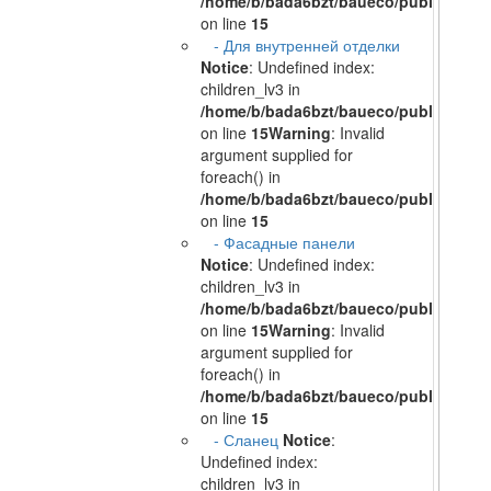
/home/b/bada6bzt/baueco/public_html/
on line
15
- Для внутренней отделки
Notice
: Undefined index:
children_lv3 in
/home/b/bada6bzt/baueco/public_html/
on line
15
Warning
: Invalid
argument supplied for
foreach() in
/home/b/bada6bzt/baueco/public_html/
on line
15
- Фасадные панели
Notice
: Undefined index:
children_lv3 in
/home/b/bada6bzt/baueco/public_html/
on line
15
Warning
: Invalid
argument supplied for
foreach() in
/home/b/bada6bzt/baueco/public_html/
on line
15
- Сланец
Notice
:
Undefined index:
children_lv3 in