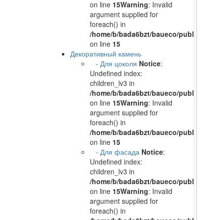
on line
15
Warning
: Invalid
argument supplied for
foreach() in
/home/b/bada6bzt/baueco/public_html/
on line
15
Декоративный камень
- Для цоколя
Notice
:
Undefined index:
children_lv3 in
/home/b/bada6bzt/baueco/public_html/
on line
15
Warning
: Invalid
argument supplied for
foreach() in
/home/b/bada6bzt/baueco/public_html/
on line
15
- Для фасада
Notice
:
Undefined index:
children_lv3 in
/home/b/bada6bzt/baueco/public_html/
on line
15
Warning
: Invalid
argument supplied for
foreach() in