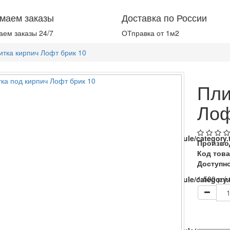
маем заказы
Доставка по России
ем заказы 24/7
ОТправка от 1м2
итка кирпич Лофт брик 10
Пли
Лоф
catalog/view/theme/baueco/template/extension/module/category.t
Произво
Код това
Доступно
1 500 р.
/
catalog/view/theme/baueco/template/extension/module/category.t