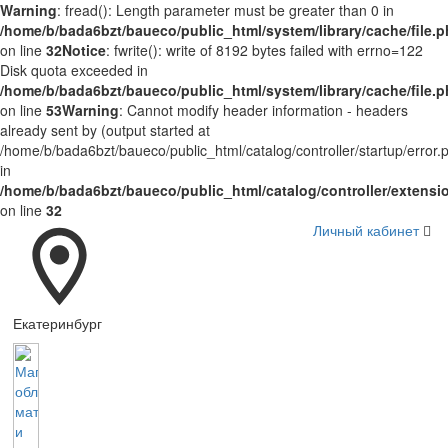
Warning
: fread(): Length parameter must be greater than 0 in
/home/b/bada6bzt/baueco/public_html/system/library/cache/file.
on line
32
Notice
: fwrite(): write of 8192 bytes failed with errno=122
Disk quota exceeded in
/home/b/bada6bzt/baueco/public_html/system/library/cache/file.
on line
53
Warning
: Cannot modify header information - headers
already sent by (output started at
/home/b/bada6bzt/baueco/public_html/catalog/controller/startup/error.
in
/home/b/bada6bzt/baueco/public_html/catalog/controller/extens
on line
32
Личный кабинет
Екатеринбург