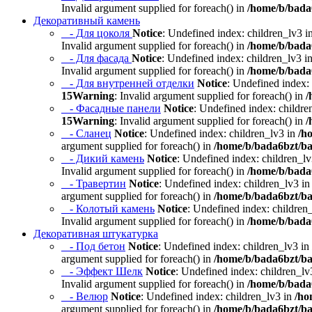
Invalid argument supplied for foreach() in
/home/b/bada6
Декоративный камень
- Для цоколя
Notice
: Undefined index: children_lv3 i
Invalid argument supplied for foreach() in
/home/b/bada6
- Для фасада
Notice
: Undefined index: children_lv3 i
Invalid argument supplied for foreach() in
/home/b/bada6
- Для внутренней отделки
Notice
: Undefined index:
15
Warning
: Invalid argument supplied for foreach() in
/
- Фасадные панели
Notice
: Undefined index: childre
15
Warning
: Invalid argument supplied for foreach() in
/
- Сланец
Notice
: Undefined index: children_lv3 in
/h
argument supplied for foreach() in
/home/b/bada6bzt/ba
- Дикий камень
Notice
: Undefined index: children_l
Invalid argument supplied for foreach() in
/home/b/bada6
- Травертин
Notice
: Undefined index: children_lv3 i
argument supplied for foreach() in
/home/b/bada6bzt/ba
- Колотый камень
Notice
: Undefined index: children
Invalid argument supplied for foreach() in
/home/b/bada6
Декоративная штукатурка
- Под бетон
Notice
: Undefined index: children_lv3 in
argument supplied for foreach() in
/home/b/bada6bzt/ba
- Эффект Шелк
Notice
: Undefined index: children_lv
Invalid argument supplied for foreach() in
/home/b/bada6
- Велюр
Notice
: Undefined index: children_lv3 in
/ho
argument supplied for foreach() in
/home/b/bada6bzt/ba