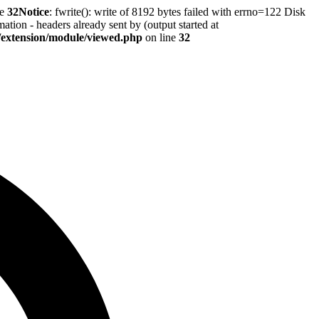
ne
32
Notice
: fwrite(): write of 8192 bytes failed with errno=122 Disk
tion - headers already sent by (output started at
r/extension/module/viewed.php
on line
32