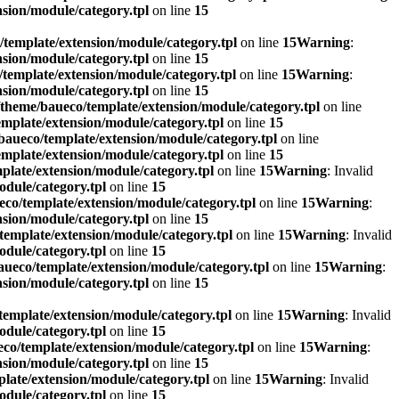
sion/module/category.tpl
on line
15
template/extension/module/category.tpl
on line
15
Warning
:
sion/module/category.tpl
on line
15
template/extension/module/category.tpl
on line
15
Warning
:
sion/module/category.tpl
on line
15
theme/baueco/template/extension/module/category.tpl
on line
mplate/extension/module/category.tpl
on line
15
aueco/template/extension/module/category.tpl
on line
mplate/extension/module/category.tpl
on line
15
late/extension/module/category.tpl
on line
15
Warning
: Invalid
dule/category.tpl
on line
15
co/template/extension/module/category.tpl
on line
15
Warning
:
sion/module/category.tpl
on line
15
emplate/extension/module/category.tpl
on line
15
Warning
: Invalid
dule/category.tpl
on line
15
ueco/template/extension/module/category.tpl
on line
15
Warning
:
sion/module/category.tpl
on line
15
emplate/extension/module/category.tpl
on line
15
Warning
: Invalid
dule/category.tpl
on line
15
co/template/extension/module/category.tpl
on line
15
Warning
:
sion/module/category.tpl
on line
15
late/extension/module/category.tpl
on line
15
Warning
: Invalid
dule/category.tpl
on line
15