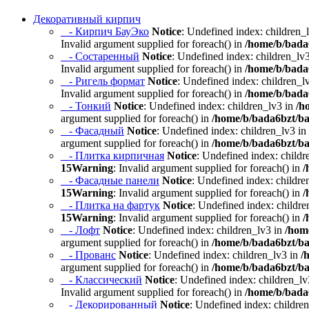
Декоративный кирпич
- Кирпич БауЭко
Notice
: Undefined index: children_
Invalid argument supplied for foreach() in
/home/b/bada6
- Состаренный
Notice
: Undefined index: children_lv
Invalid argument supplied for foreach() in
/home/b/bada6
- Ригель формат
Notice
: Undefined index: children_l
Invalid argument supplied for foreach() in
/home/b/bada6
- Тонкий
Notice
: Undefined index: children_lv3 in
/h
argument supplied for foreach() in
/home/b/bada6bzt/ba
- Фасадный
Notice
: Undefined index: children_lv3 in
argument supplied for foreach() in
/home/b/bada6bzt/ba
- Плитка кирпичная
Notice
: Undefined index: childr
15
Warning
: Invalid argument supplied for foreach() in
/
- Фасадные панели
Notice
: Undefined index: childre
15
Warning
: Invalid argument supplied for foreach() in
/
- Плитка на фартук
Notice
: Undefined index: childre
15
Warning
: Invalid argument supplied for foreach() in
/
- Лофт
Notice
: Undefined index: children_lv3 in
/hom
argument supplied for foreach() in
/home/b/bada6bzt/ba
- Прованс
Notice
: Undefined index: children_lv3 in
/
argument supplied for foreach() in
/home/b/bada6bzt/ba
- Классический
Notice
: Undefined index: children_lv
Invalid argument supplied for foreach() in
/home/b/bada6
- Декорированный
Notice
: Undefined index: childre