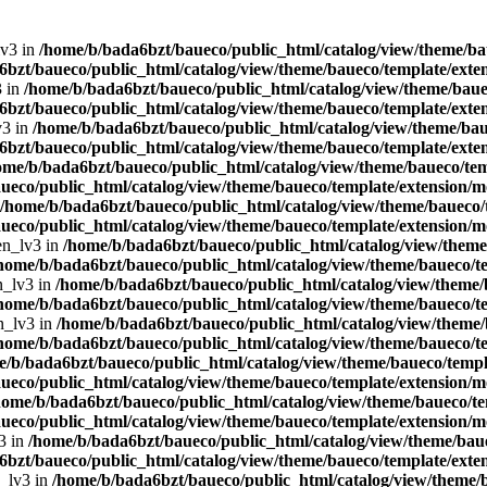
lv3 in
/home/b/bada6bzt/baueco/public_html/catalog/view/theme/bau
bzt/baueco/public_html/catalog/view/theme/baueco/template/exten
3 in
/home/b/bada6bzt/baueco/public_html/catalog/view/theme/bauec
bzt/baueco/public_html/catalog/view/theme/baueco/template/exten
v3 in
/home/b/bada6bzt/baueco/public_html/catalog/view/theme/baue
bzt/baueco/public_html/catalog/view/theme/baueco/template/exten
ome/b/bada6bzt/baueco/public_html/catalog/view/theme/baueco/tem
ueco/public_html/catalog/view/theme/baueco/template/extension/mo
/home/b/bada6bzt/baueco/public_html/catalog/view/theme/baueco/t
ueco/public_html/catalog/view/theme/baueco/template/extension/mo
en_lv3 in
/home/b/bada6bzt/baueco/public_html/catalog/view/theme/
home/b/bada6bzt/baueco/public_html/catalog/view/theme/baueco/te
n_lv3 in
/home/b/bada6bzt/baueco/public_html/catalog/view/theme/b
home/b/bada6bzt/baueco/public_html/catalog/view/theme/baueco/te
n_lv3 in
/home/b/bada6bzt/baueco/public_html/catalog/view/theme/
home/b/bada6bzt/baueco/public_html/catalog/view/theme/baueco/te
e/b/bada6bzt/baueco/public_html/catalog/view/theme/baueco/templa
ueco/public_html/catalog/view/theme/baueco/template/extension/mo
home/b/bada6bzt/baueco/public_html/catalog/view/theme/baueco/te
ueco/public_html/catalog/view/theme/baueco/template/extension/mo
3 in
/home/b/bada6bzt/baueco/public_html/catalog/view/theme/baue
bzt/baueco/public_html/catalog/view/theme/baueco/template/exten
n_lv3 in
/home/b/bada6bzt/baueco/public_html/catalog/view/theme/b