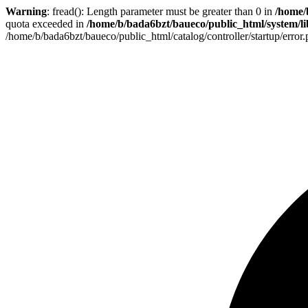
Warning
: fread(): Length parameter must be greater than 0 in
/home/
quota exceeded in
/home/b/bada6bzt/baueco/public_html/system/lib
/home/b/bada6bzt/baueco/public_html/catalog/controller/startup/error