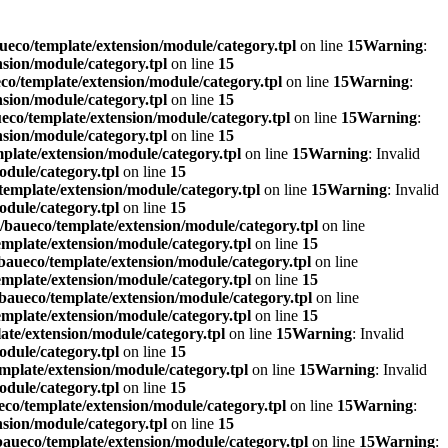
eco/template/extension/module/category.tpl
on line
15
Warning
:
sion/module/category.tpl
on line
15
o/template/extension/module/category.tpl
on line
15
Warning
:
sion/module/category.tpl
on line
15
co/template/extension/module/category.tpl
on line
15
Warning
:
sion/module/category.tpl
on line
15
plate/extension/module/category.tpl
on line
15
Warning
: Invalid
dule/category.tpl
on line
15
emplate/extension/module/category.tpl
on line
15
Warning
: Invalid
dule/category.tpl
on line
15
baueco/template/extension/module/category.tpl
on line
mplate/extension/module/category.tpl
on line
15
aueco/template/extension/module/category.tpl
on line
mplate/extension/module/category.tpl
on line
15
baueco/template/extension/module/category.tpl
on line
mplate/extension/module/category.tpl
on line
15
te/extension/module/category.tpl
on line
15
Warning
: Invalid
dule/category.tpl
on line
15
mplate/extension/module/category.tpl
on line
15
Warning
: Invalid
dule/category.tpl
on line
15
co/template/extension/module/category.tpl
on line
15
Warning
:
sion/module/category.tpl
on line
15
aueco/template/extension/module/category.tpl
on line
15
Warning
: