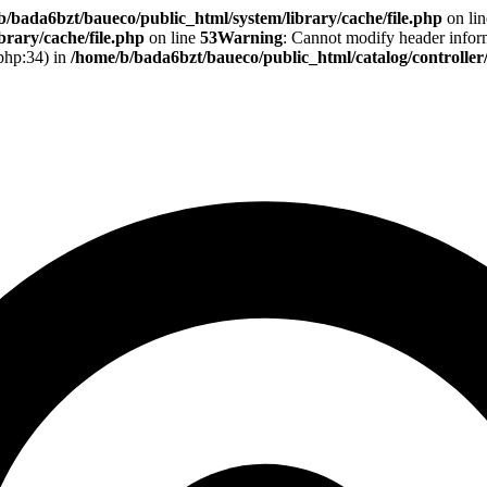
b/bada6bzt/baueco/public_html/system/library/cache/file.php
on li
rary/cache/file.php
on line
53
Warning
: Cannot modify header informa
.php:34) in
/home/b/bada6bzt/baueco/public_html/catalog/controlle