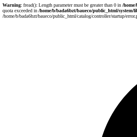
Warning
: fread(): Length parameter must be greater than 0 in
/home/
quota exceeded in
/home/b/bada6bzt/baueco/public_html/system/lib
/home/b/bada6bzt/baueco/public_html/catalog/controller/startup/error