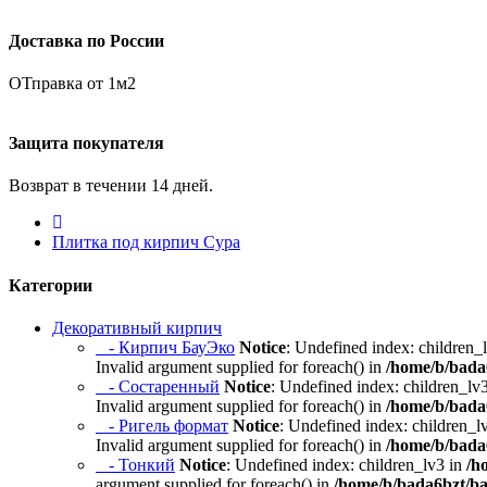
Доставка по России
ОТправка от 1м2
Защита покупателя
Возврат в течении 14 дней.
Плитка под кирпич Сура
Категории
Декоративный кирпич
- Кирпич БауЭко
Notice
: Undefined index: children_
Invalid argument supplied for foreach() in
/home/b/bada6
- Состаренный
Notice
: Undefined index: children_lv
Invalid argument supplied for foreach() in
/home/b/bada6
- Ригель формат
Notice
: Undefined index: children_l
Invalid argument supplied for foreach() in
/home/b/bada6
- Тонкий
Notice
: Undefined index: children_lv3 in
/h
argument supplied for foreach() in
/home/b/bada6bzt/ba