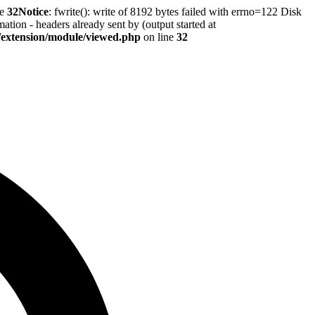
ne
32
Notice
: fwrite(): write of 8192 bytes failed with errno=122 Disk
tion - headers already sent by (output started at
r/extension/module/viewed.php
on line
32