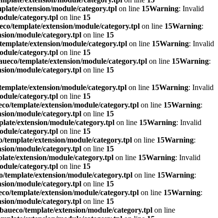
late/extension/module/category.tpl
on line
15
Warning
: Invalid
dule/category.tpl
on line
15
co/template/extension/module/category.tpl
on line
15
Warning
:
sion/module/category.tpl
on line
15
emplate/extension/module/category.tpl
on line
15
Warning
: Invalid
dule/category.tpl
on line
15
ueco/template/extension/module/category.tpl
on line
15
Warning
:
sion/module/category.tpl
on line
15
emplate/extension/module/category.tpl
on line
15
Warning
: Invalid
dule/category.tpl
on line
15
co/template/extension/module/category.tpl
on line
15
Warning
:
sion/module/category.tpl
on line
15
late/extension/module/category.tpl
on line
15
Warning
: Invalid
dule/category.tpl
on line
15
/template/extension/module/category.tpl
on line
15
Warning
:
sion/module/category.tpl
on line
15
ate/extension/module/category.tpl
on line
15
Warning
: Invalid
dule/category.tpl
on line
15
/template/extension/module/category.tpl
on line
15
Warning
:
sion/module/category.tpl
on line
15
co/template/extension/module/category.tpl
on line
15
Warning
:
sion/module/category.tpl
on line
15
baueco/template/extension/module/category.tpl
on line