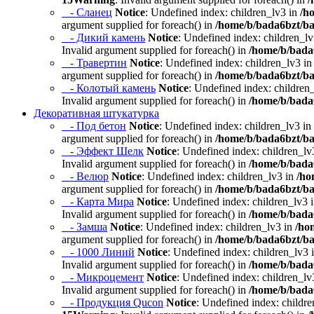
- Сланец
Notice
: Undefined index: children_lv3 in
/h
argument supplied for foreach() in
/home/b/bada6bzt/ba
- Дикий камень
Notice
: Undefined index: children_l
Invalid argument supplied for foreach() in
/home/b/bada6
- Травертин
Notice
: Undefined index: children_lv3 i
argument supplied for foreach() in
/home/b/bada6bzt/ba
- Колотый камень
Notice
: Undefined index: children
Invalid argument supplied for foreach() in
/home/b/bada6
Декоративная штукатурка
- Под бетон
Notice
: Undefined index: children_lv3 in
argument supplied for foreach() in
/home/b/bada6bzt/ba
- Эффект Шелк
Notice
: Undefined index: children_lv
Invalid argument supplied for foreach() in
/home/b/bada6
- Велюр
Notice
: Undefined index: children_lv3 in
/ho
argument supplied for foreach() in
/home/b/bada6bzt/ba
- Карта Мира
Notice
: Undefined index: children_lv3 
Invalid argument supplied for foreach() in
/home/b/bada6
- Замша
Notice
: Undefined index: children_lv3 in
/ho
argument supplied for foreach() in
/home/b/bada6bzt/ba
- 1000 Линий
Notice
: Undefined index: children_lv3 
Invalid argument supplied for foreach() in
/home/b/bada6
- Микроцемент
Notice
: Undefined index: children_lv
Invalid argument supplied for foreach() in
/home/b/bada6
- Продукция Qucon
Notice
: Undefined index: childr