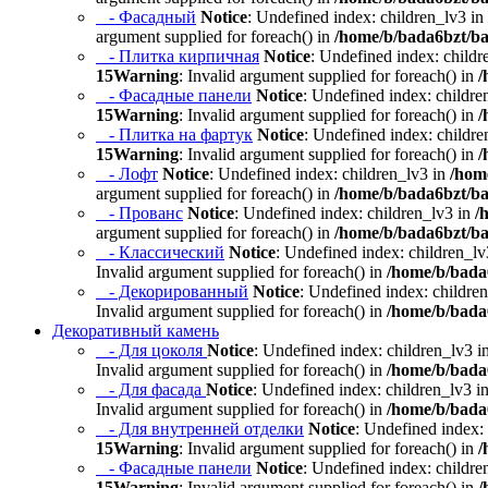
- Фасадный
Notice
: Undefined index: children_lv3 in
argument supplied for foreach() in
/home/b/bada6bzt/ba
- Плитка кирпичная
Notice
: Undefined index: childr
15
Warning
: Invalid argument supplied for foreach() in
/
- Фасадные панели
Notice
: Undefined index: childre
15
Warning
: Invalid argument supplied for foreach() in
/
- Плитка на фартук
Notice
: Undefined index: childre
15
Warning
: Invalid argument supplied for foreach() in
/
- Лофт
Notice
: Undefined index: children_lv3 in
/hom
argument supplied for foreach() in
/home/b/bada6bzt/ba
- Прованс
Notice
: Undefined index: children_lv3 in
/
argument supplied for foreach() in
/home/b/bada6bzt/ba
- Классический
Notice
: Undefined index: children_lv
Invalid argument supplied for foreach() in
/home/b/bada6
- Декорированный
Notice
: Undefined index: childre
Invalid argument supplied for foreach() in
/home/b/bada6
Декоративный камень
- Для цоколя
Notice
: Undefined index: children_lv3 i
Invalid argument supplied for foreach() in
/home/b/bada6
- Для фасада
Notice
: Undefined index: children_lv3 i
Invalid argument supplied for foreach() in
/home/b/bada6
- Для внутренней отделки
Notice
: Undefined index:
15
Warning
: Invalid argument supplied for foreach() in
/
- Фасадные панели
Notice
: Undefined index: childre
15
Warning
: Invalid argument supplied for foreach() in
/