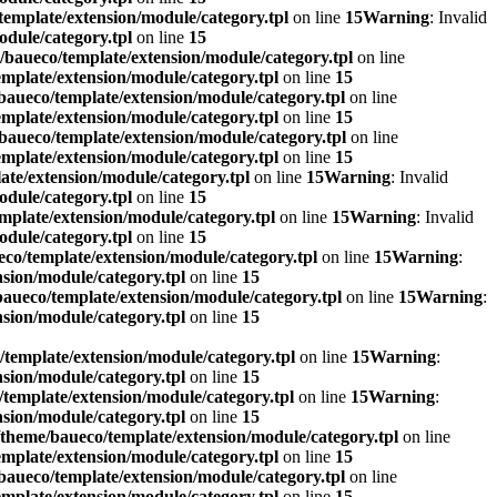
emplate/extension/module/category.tpl
on line
15
Warning
: Invalid
dule/category.tpl
on line
15
baueco/template/extension/module/category.tpl
on line
mplate/extension/module/category.tpl
on line
15
aueco/template/extension/module/category.tpl
on line
mplate/extension/module/category.tpl
on line
15
baueco/template/extension/module/category.tpl
on line
mplate/extension/module/category.tpl
on line
15
te/extension/module/category.tpl
on line
15
Warning
: Invalid
dule/category.tpl
on line
15
mplate/extension/module/category.tpl
on line
15
Warning
: Invalid
dule/category.tpl
on line
15
co/template/extension/module/category.tpl
on line
15
Warning
:
sion/module/category.tpl
on line
15
aueco/template/extension/module/category.tpl
on line
15
Warning
:
sion/module/category.tpl
on line
15
template/extension/module/category.tpl
on line
15
Warning
:
sion/module/category.tpl
on line
15
template/extension/module/category.tpl
on line
15
Warning
:
sion/module/category.tpl
on line
15
theme/baueco/template/extension/module/category.tpl
on line
mplate/extension/module/category.tpl
on line
15
aueco/template/extension/module/category.tpl
on line
mplate/extension/module/category.tpl
on line
15