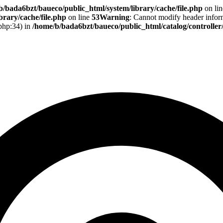
b/bada6bzt/baueco/public_html/system/library/cache/file.php
on li
rary/cache/file.php
on line
53
Warning
: Cannot modify header informa
.php:34) in
/home/b/bada6bzt/baueco/public_html/catalog/controlle