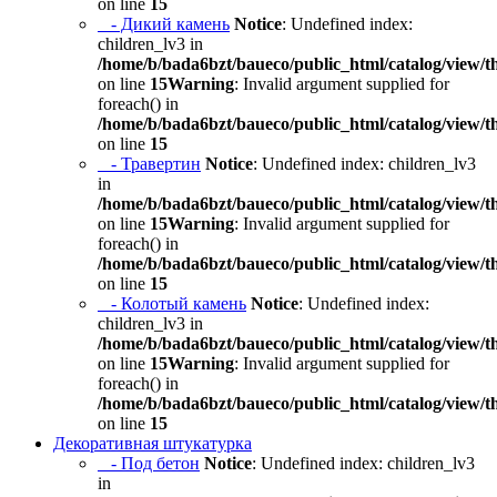
on line
15
- Дикий камень
Notice
: Undefined index:
children_lv3 in
/home/b/bada6bzt/baueco/public_html/catalog/view/t
on line
15
Warning
: Invalid argument supplied for
foreach() in
/home/b/bada6bzt/baueco/public_html/catalog/view/t
on line
15
- Травертин
Notice
: Undefined index: children_lv3
in
/home/b/bada6bzt/baueco/public_html/catalog/view/t
on line
15
Warning
: Invalid argument supplied for
foreach() in
/home/b/bada6bzt/baueco/public_html/catalog/view/t
on line
15
- Колотый камень
Notice
: Undefined index:
children_lv3 in
/home/b/bada6bzt/baueco/public_html/catalog/view/t
on line
15
Warning
: Invalid argument supplied for
foreach() in
/home/b/bada6bzt/baueco/public_html/catalog/view/t
on line
15
Декоративная штукатурка
- Под бетон
Notice
: Undefined index: children_lv3
in