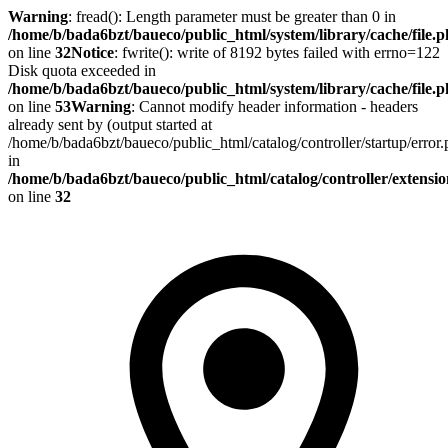
Warning
: fread(): Length parameter must be greater than 0 in
/home/b/bada6bzt/baueco/public_html/system/library/cache/file.
on line
32
Notice
: fwrite(): write of 8192 bytes failed with errno=122
Disk quota exceeded in
/home/b/bada6bzt/baueco/public_html/system/library/cache/file.
on line
53
Warning
: Cannot modify header information - headers
already sent by (output started at
/home/b/bada6bzt/baueco/public_html/catalog/controller/startup/error
in
/home/b/bada6bzt/baueco/public_html/catalog/controller/extens
on line
32