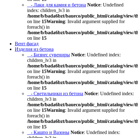
- Лаки для камня и бетона
Notice
: Undefined
index: children_lv3 in
/home/b/bada6bzt/baueco/public_html/catalog/view/t
on line
15
Warning
: Invalid argument supplied for
foreach() in
/home/b/bada6bzt/baueco/public_html/catalog/view/t
on line
15
Вент фасад
Изделия из бетона
- Бизнес сувениры
Notice
: Undefined index:
children_lv3 in
/home/b/bada6bzt/baueco/public_html/catalog/view/t
on line
15
Warning
: Invalid argument supplied for
foreach() in
/home/b/bada6bzt/baueco/public_html/catalog/view/t
on line
15
- Светильники из бетона
Notice
: Undefined index:
children_lv3 in
/home/b/bada6bzt/baueco/public_html/catalog/view/t
on line
15
Warning
: Invalid argument supplied for
foreach() in
/home/b/bada6bzt/baueco/public_html/catalog/view/t
on line
15
- Кашпо и Вазоны
Notice
: Undefined index:
children_lv3 in