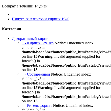
Возврат в течении 14 дней.
Плитка Английский кирпич 1940
Категории
Декоративный кирпич
- Кирпич БауЭко
Notice
: Undefined index:
children_lv3 in
/home/b/bada6bzt/baueco/public_html/catalog/view/t
on line
15
Warning
: Invalid argument supplied for
foreach() in
/home/b/bada6bzt/baueco/public_html/catalog/view/t
on line
15
- Состаренный
Notice
: Undefined index:
children_lv3 in
/home/b/bada6bzt/baueco/public_html/catalog/view/t
on line
15
Warning
: Invalid argument supplied for
foreach() in
/home/b/bada6bzt/baueco/public_html/catalog/view/t
on line
15
- Ригель формат
Notice
: Undefined index:
children_lv3 in