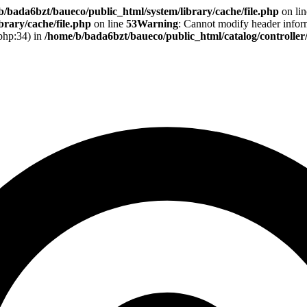
b/bada6bzt/baueco/public_html/system/library/cache/file.php
on li
rary/cache/file.php
on line
53
Warning
: Cannot modify header informa
.php:34) in
/home/b/bada6bzt/baueco/public_html/catalog/controlle