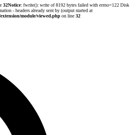
ne
32
Notice
: fwrite(): write of 8192 bytes failed with errno=122 Disk
tion - headers already sent by (output started at
r/extension/module/viewed.php
on line
32