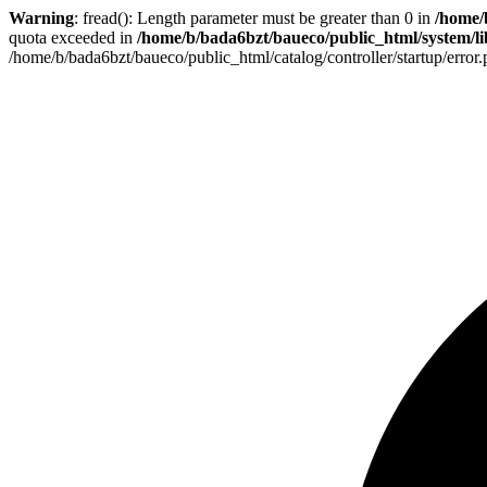
Warning
: fread(): Length parameter must be greater than 0 in
/home/
quota exceeded in
/home/b/bada6bzt/baueco/public_html/system/lib
/home/b/bada6bzt/baueco/public_html/catalog/controller/startup/error