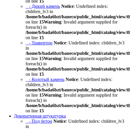
on line
15
- Дикий камень
Notice
: Undefined index:
children_lv3 in
/home/b/bada6bzt/baueco/public_html/catalog/view/t
on line
15
Warning
: Invalid argument supplied for
foreach() in
/home/b/bada6bzt/baueco/public_html/catalog/view/t
on line
15
- Травертин
Notice
: Undefined index: children_lv3
in
/home/b/bada6bzt/baueco/public_html/catalog/view/t
on line
15
Warning
: Invalid argument supplied for
foreach() in
/home/b/bada6bzt/baueco/public_html/catalog/view/t
on line
15
- Колотый камень
Notice
: Undefined index:
children_lv3 in
/home/b/bada6bzt/baueco/public_html/catalog/view/t
on line
15
Warning
: Invalid argument supplied for
foreach() in
/home/b/bada6bzt/baueco/public_html/catalog/view/t
on line
15
Декоративная штукатурка
- Под бетон
Notice
: Undefined index: children_lv3
in