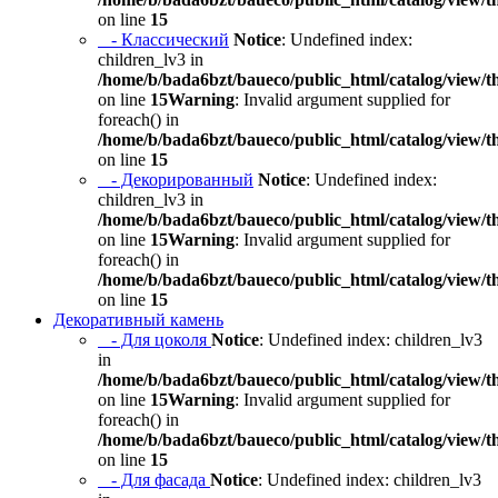
on line
15
- Классический
Notice
: Undefined index:
children_lv3 in
/home/b/bada6bzt/baueco/public_html/catalog/view/t
on line
15
Warning
: Invalid argument supplied for
foreach() in
/home/b/bada6bzt/baueco/public_html/catalog/view/t
on line
15
- Декорированный
Notice
: Undefined index:
children_lv3 in
/home/b/bada6bzt/baueco/public_html/catalog/view/t
on line
15
Warning
: Invalid argument supplied for
foreach() in
/home/b/bada6bzt/baueco/public_html/catalog/view/t
on line
15
Декоративный камень
- Для цоколя
Notice
: Undefined index: children_lv3
in
/home/b/bada6bzt/baueco/public_html/catalog/view/t
on line
15
Warning
: Invalid argument supplied for
foreach() in
/home/b/bada6bzt/baueco/public_html/catalog/view/t
on line
15
- Для фасада
Notice
: Undefined index: children_lv3