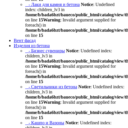
- Лаки для камня и бетона
Notice
: Undefined
index: children_lv3 in
/home/b/bada6bzt/baueco/public_html/catalog/view/t
on line
15
Warning
: Invalid argument supplied for
foreach() in
/home/b/bada6bzt/baueco/public_html/catalog/view/t
on line
15
Вент фасад
Изделия из бетона
- Бизнес сувениры
Notice
: Undefined index:
children_lv3 in
/home/b/bada6bzt/baueco/public_html/catalog/view/t
on line
15
Warning
: Invalid argument supplied for
foreach() in
/home/b/bada6bzt/baueco/public_html/catalog/view/t
on line
15
- Светильники из бетона
Notice
: Undefined index:
children_lv3 in
/home/b/bada6bzt/baueco/public_html/catalog/view/t
on line
15
Warning
: Invalid argument supplied for
foreach() in
/home/b/bada6bzt/baueco/public_html/catalog/view/t
on line
15
- Кашпо и Вазоны
Notice
: Undefined index:
children_lv3 in