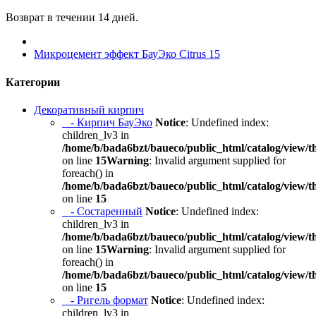
Возврат в течении 14 дней.
Микроцемент эффект БауЭко Citrus 15
Категории
Декоративный кирпич
- Кирпич БауЭко
Notice
: Undefined index:
children_lv3 in
/home/b/bada6bzt/baueco/public_html/catalog/view/t
on line
15
Warning
: Invalid argument supplied for
foreach() in
/home/b/bada6bzt/baueco/public_html/catalog/view/t
on line
15
- Состаренный
Notice
: Undefined index:
children_lv3 in
/home/b/bada6bzt/baueco/public_html/catalog/view/t
on line
15
Warning
: Invalid argument supplied for
foreach() in
/home/b/bada6bzt/baueco/public_html/catalog/view/t
on line
15
- Ригель формат
Notice
: Undefined index:
children_lv3 in