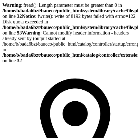
Warning
: fread(): Length parameter must be greater than 0 in
/home/b/bada6bzt/baueco/public_html/system/library/cache/file.
on line
32
Notice
: fwrite(): write of 8192 bytes failed with errno=122
Disk quota exceeded in
/home/b/bada6bzt/baueco/public_html/system/library/cache/file.
on line
53
Warning
: Cannot modify header information - headers
already sent by (output started at
/home/b/bada6bzt/baueco/public_html/catalog/controller/startup/error
in
/home/b/bada6bzt/baueco/public_html/catalog/controller/extens
on line
32