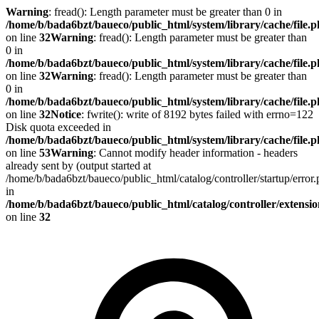
Warning
: fread(): Length parameter must be greater than 0 in
/home/b/bada6bzt/baueco/public_html/system/library/cache/file.
on line
32
Warning
: fread(): Length parameter must be greater than
0 in
/home/b/bada6bzt/baueco/public_html/system/library/cache/file.
on line
32
Warning
: fread(): Length parameter must be greater than
0 in
/home/b/bada6bzt/baueco/public_html/system/library/cache/file.
on line
32
Notice
: fwrite(): write of 8192 bytes failed with errno=122
Disk quota exceeded in
/home/b/bada6bzt/baueco/public_html/system/library/cache/file.
on line
53
Warning
: Cannot modify header information - headers
already sent by (output started at
/home/b/bada6bzt/baueco/public_html/catalog/controller/startup/error
in
/home/b/bada6bzt/baueco/public_html/catalog/controller/extens
on line
32