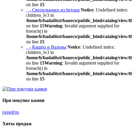
on line
15
- Светильники из бетона
Notice
: Undefined index:
children_lv3 in
/home/b/bada6bzt/baueco/public_html/catalog/view/t
on line
15
Warning
: Invalid argument supplied for
foreach() in
/home/b/bada6bzt/baueco/public_html/catalog/view/t
on line
15
- Кашпо и Вазоны
Notice
: Undefined index:
children_lv3 in
/home/b/bada6bzt/baueco/public_html/catalog/view/t
on line
15
Warning
: Invalid argument supplied for
foreach() in
/home/b/bada6bzt/baueco/public_html/catalog/view/t
on line
15
При покупке камня
перейти
Хиты продаж