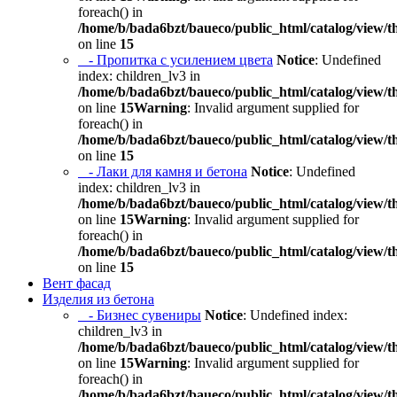
foreach() in
/home/b/bada6bzt/baueco/public_html/catalog/view/t
on line
15
- Пропитка с усилением цвета
Notice
: Undefined
index: children_lv3 in
/home/b/bada6bzt/baueco/public_html/catalog/view/t
on line
15
Warning
: Invalid argument supplied for
foreach() in
/home/b/bada6bzt/baueco/public_html/catalog/view/t
on line
15
- Лаки для камня и бетона
Notice
: Undefined
index: children_lv3 in
/home/b/bada6bzt/baueco/public_html/catalog/view/t
on line
15
Warning
: Invalid argument supplied for
foreach() in
/home/b/bada6bzt/baueco/public_html/catalog/view/t
on line
15
Вент фасад
Изделия из бетона
- Бизнес сувениры
Notice
: Undefined index:
children_lv3 in
/home/b/bada6bzt/baueco/public_html/catalog/view/t
on line
15
Warning
: Invalid argument supplied for
foreach() in
/home/b/bada6bzt/baueco/public_html/catalog/view/t