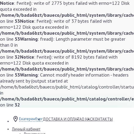
Notice
: fwrite(): write of 2775 bytes failed with errno=122 Disk
quota exceeded in
/home/b/bada6bzt/baueco/public_html/system/library/cache
on line
53
Notice
: fwrite(): write of 37 bytes failed with
errno=122 Disk quota exceeded in
/home/b/bada6bzt/baueco/public_html/system/library/cache
on line
53
Warning
: fread(): Length parameter must be greater
than 0 in
/home/b/bada6bzt/baueco/public_html/system/library/cache
on line
32
Notice
: fwrite(): write of 8192 bytes failed with
errno=122 Disk quota exceeded in
/home/b/bada6bzt/baueco/public_html/system/library/cache
on line
53
Warning
: Cannot modify header information - headers
already sent by (output started at
/home/b/bada6bzt/baueco/public_html/catalog/controller/startup
in
/home/b/bada6bzt/baueco/public_html/catalog/controller/
on line
32
Екатеринбург
ДОСТАВКА И ОПЛАТА
О НАС
КОНТАКТЫ
Личный кабинет