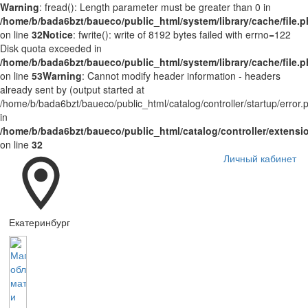
Warning
: fread(): Length parameter must be greater than 0 in
/home/b/bada6bzt/baueco/public_html/system/library/cache/file.
on line
32
Notice
: fwrite(): write of 8192 bytes failed with errno=122
Disk quota exceeded in
/home/b/bada6bzt/baueco/public_html/system/library/cache/file.
on line
53
Warning
: Cannot modify header information - headers
already sent by (output started at
/home/b/bada6bzt/baueco/public_html/catalog/controller/startup/error.
in
/home/b/bada6bzt/baueco/public_html/catalog/controller/extens
on line
32
Личный кабинет
Екатеринбург