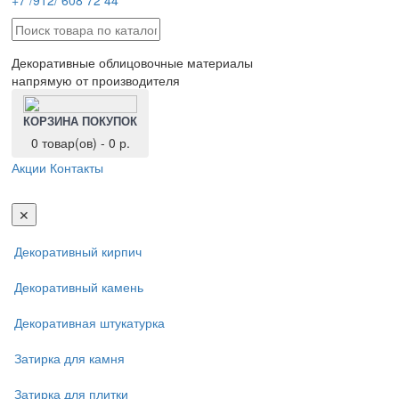
+7 /912/ 608 72 44
Декоративные облицовочные материалы
напрямую от производителя
КОРЗИНА ПОКУПОК
0 товар(ов) - 0 р.
Акции
Контакты
Toggl
navig
✕
Декоративный кирпич
Декоративный камень
Декоративная штукатурка
Затирка для камня
Затирка для плитки