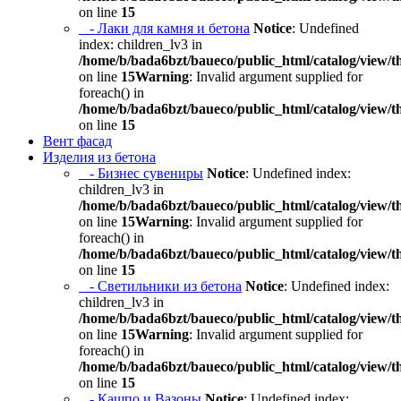
on line
15
- Лаки для камня и бетона
Notice
: Undefined
index: children_lv3 in
/home/b/bada6bzt/baueco/public_html/catalog/view/t
on line
15
Warning
: Invalid argument supplied for
foreach() in
/home/b/bada6bzt/baueco/public_html/catalog/view/t
on line
15
Вент фасад
Изделия из бетона
- Бизнес сувениры
Notice
: Undefined index:
children_lv3 in
/home/b/bada6bzt/baueco/public_html/catalog/view/t
on line
15
Warning
: Invalid argument supplied for
foreach() in
/home/b/bada6bzt/baueco/public_html/catalog/view/t
on line
15
- Светильники из бетона
Notice
: Undefined index:
children_lv3 in
/home/b/bada6bzt/baueco/public_html/catalog/view/t
on line
15
Warning
: Invalid argument supplied for
foreach() in
/home/b/bada6bzt/baueco/public_html/catalog/view/t
on line
15
- Кашпо и Вазоны
Notice
: Undefined index: