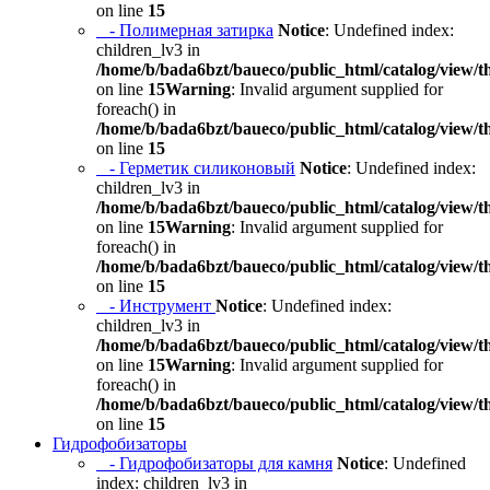
on line
15
- Полимерная затирка
Notice
: Undefined index:
children_lv3 in
/home/b/bada6bzt/baueco/public_html/catalog/view/t
on line
15
Warning
: Invalid argument supplied for
foreach() in
/home/b/bada6bzt/baueco/public_html/catalog/view/t
on line
15
- Герметик силиконовый
Notice
: Undefined index:
children_lv3 in
/home/b/bada6bzt/baueco/public_html/catalog/view/t
on line
15
Warning
: Invalid argument supplied for
foreach() in
/home/b/bada6bzt/baueco/public_html/catalog/view/t
on line
15
- Инструмент
Notice
: Undefined index:
children_lv3 in
/home/b/bada6bzt/baueco/public_html/catalog/view/t
on line
15
Warning
: Invalid argument supplied for
foreach() in
/home/b/bada6bzt/baueco/public_html/catalog/view/t
on line
15
Гидрофобизаторы
- Гидрофобизаторы для камня
Notice
: Undefined
index: children_lv3 in