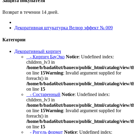
Защита покупателя
Возврат в течении 14 дней.
Декоративная штукатурка Велюр эффект № 009
Категории
Декоративный кирпич
- Кирпич БауЭко
Notice
: Undefined index:
children_lv3 in
/home/b/bada6bzt/baueco/public_html/catalog/view/t
on line
15
Warning
: Invalid argument supplied for
foreach() in
/home/b/bada6bzt/baueco/public_html/catalog/view/t
on line
15
- Состаренный
Notice
: Undefined index:
children_lv3 in
/home/b/bada6bzt/baueco/public_html/catalog/view/t
on line
15
Warning
: Invalid argument supplied for
foreach() in
/home/b/bada6bzt/baueco/public_html/catalog/view/t
on line
15
- Ригель формат
Notice
: Undefined index: