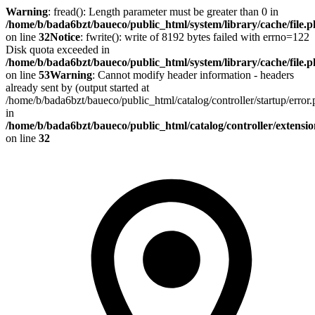
Warning
: fread(): Length parameter must be greater than 0 in
/home/b/bada6bzt/baueco/public_html/system/library/cache/file.
on line
32
Notice
: fwrite(): write of 8192 bytes failed with errno=122
Disk quota exceeded in
/home/b/bada6bzt/baueco/public_html/system/library/cache/file.
on line
53
Warning
: Cannot modify header information - headers
already sent by (output started at
/home/b/bada6bzt/baueco/public_html/catalog/controller/startup/error
in
/home/b/bada6bzt/baueco/public_html/catalog/controller/extens
on line
32