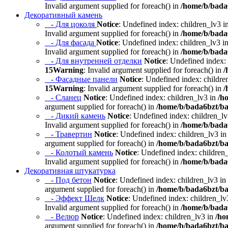
Invalid argument supplied for foreach() in
/home/b/bada6
Декоративный камень
- Для цоколя
Notice
: Undefined index: children_lv3 i
Invalid argument supplied for foreach() in
/home/b/bada6
- Для фасада
Notice
: Undefined index: children_lv3 i
Invalid argument supplied for foreach() in
/home/b/bada6
- Для внутренней отделки
Notice
: Undefined index:
15
Warning
: Invalid argument supplied for foreach() in
/
- Фасадные панели
Notice
: Undefined index: childre
15
Warning
: Invalid argument supplied for foreach() in
/
- Сланец
Notice
: Undefined index: children_lv3 in
/h
argument supplied for foreach() in
/home/b/bada6bzt/ba
- Дикий камень
Notice
: Undefined index: children_l
Invalid argument supplied for foreach() in
/home/b/bada6
- Травертин
Notice
: Undefined index: children_lv3 i
argument supplied for foreach() in
/home/b/bada6bzt/ba
- Колотый камень
Notice
: Undefined index: children
Invalid argument supplied for foreach() in
/home/b/bada6
Декоративная штукатурка
- Под бетон
Notice
: Undefined index: children_lv3 in
argument supplied for foreach() in
/home/b/bada6bzt/ba
- Эффект Шелк
Notice
: Undefined index: children_lv
Invalid argument supplied for foreach() in
/home/b/bada6
- Велюр
Notice
: Undefined index: children_lv3 in
/ho
argument supplied for foreach() in
/home/b/bada6bzt/ba