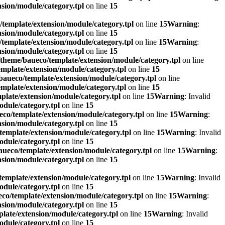
sion/module/category.tpl
on line
15
template/extension/module/category.tpl
on line
15
Warning
:
sion/module/category.tpl
on line
15
template/extension/module/category.tpl
on line
15
Warning
:
sion/module/category.tpl
on line
15
theme/baueco/template/extension/module/category.tpl
on line
mplate/extension/module/category.tpl
on line
15
aueco/template/extension/module/category.tpl
on line
mplate/extension/module/category.tpl
on line
15
late/extension/module/category.tpl
on line
15
Warning
: Invalid
dule/category.tpl
on line
15
co/template/extension/module/category.tpl
on line
15
Warning
:
sion/module/category.tpl
on line
15
emplate/extension/module/category.tpl
on line
15
Warning
: Invalid
dule/category.tpl
on line
15
ueco/template/extension/module/category.tpl
on line
15
Warning
:
sion/module/category.tpl
on line
15
emplate/extension/module/category.tpl
on line
15
Warning
: Invalid
dule/category.tpl
on line
15
co/template/extension/module/category.tpl
on line
15
Warning
:
sion/module/category.tpl
on line
15
late/extension/module/category.tpl
on line
15
Warning
: Invalid
dule/category.tpl
on line
15