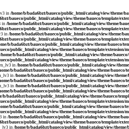
lv3 in
/home/b/bada6bzt/baueco/public_html/catalog/view/theme/bau
bzt/baueco/public_html/catalog/view/theme/baueco/template/exten
3 in
/home/b/bada6bzt/baueco/public_html/catalog/view/theme/bauec
bzt/baueco/public_html/catalog/view/theme/baueco/template/exten
v3 in
/home/b/bada6bzt/baueco/public_html/catalog/view/theme/baue
bzt/baueco/public_html/catalog/view/theme/baueco/template/exten
ome/b/bada6bzt/baueco/public_html/catalog/view/theme/baueco/tem
ueco/public_html/catalog/view/theme/baueco/template/extension/mo
/home/b/bada6bzt/baueco/public_html/catalog/view/theme/baueco/t
ueco/public_html/catalog/view/theme/baueco/template/extension/mo
en_lv3 in
/home/b/bada6bzt/baueco/public_html/catalog/view/theme/
home/b/bada6bzt/baueco/public_html/catalog/view/theme/baueco/te
n_lv3 in
/home/b/bada6bzt/baueco/public_html/catalog/view/theme/b
home/b/bada6bzt/baueco/public_html/catalog/view/theme/baueco/te
n_lv3 in
/home/b/bada6bzt/baueco/public_html/catalog/view/theme/
home/b/bada6bzt/baueco/public_html/catalog/view/theme/baueco/te
e/b/bada6bzt/baueco/public_html/catalog/view/theme/baueco/templa
ueco/public_html/catalog/view/theme/baueco/template/extension/mo
home/b/bada6bzt/baueco/public_html/catalog/view/theme/baueco/te
ueco/public_html/catalog/view/theme/baueco/template/extension/mo
3 in
/home/b/bada6bzt/baueco/public_html/catalog/view/theme/baue
bzt/baueco/public_html/catalog/view/theme/baueco/template/exten
n_lv3 in
/home/b/bada6bzt/baueco/public_html/catalog/view/theme/b