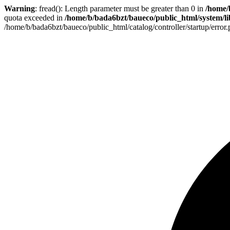
Warning
: fread(): Length parameter must be greater than 0 in
/home/
quota exceeded in
/home/b/bada6bzt/baueco/public_html/system/lib
/home/b/bada6bzt/baueco/public_html/catalog/controller/startup/error