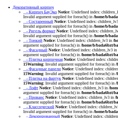
Декоративный кирпич
- Кирпич БауЭко
Notice
: Undefined index: children_
Invalid argument supplied for foreach() in
/home/b/bada6
- Состаренный
Notice
: Undefined index: children_lv
Invalid argument supplied for foreach() in
/home/b/bada6
- Ригель формат
Notice
: Undefined index: children_l
Invalid argument supplied for foreach() in
/home/b/bada6
- Тонкий
Notice
: Undefined index: children_lv3 in
/h
argument supplied for foreach() in
/home/b/bada6bzt/ba
- Фасадный
Notice
: Undefined index: children_lv3 in
argument supplied for foreach() in
/home/b/bada6bzt/ba
- Плитка кирпичная
Notice
: Undefined index: childr
15
Warning
: Invalid argument supplied for foreach() in
/
- Фасадные панели
Notice
: Undefined index: childre
15
Warning
: Invalid argument supplied for foreach() in
/
- Плитка на фартук
Notice
: Undefined index: childre
15
Warning
: Invalid argument supplied for foreach() in
/
- Лофт
Notice
: Undefined index: children_lv3 in
/hom
argument supplied for foreach() in
/home/b/bada6bzt/ba
- Прованс
Notice
: Undefined index: children_lv3 in
/
argument supplied for foreach() in
/home/b/bada6bzt/ba
- Классический
Notice
: Undefined index: children_lv
Invalid argument supplied for foreach() in
/home/b/bada6
- Декорированный
Notice
: Undefined index: childre