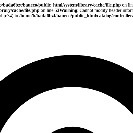
b/bada6bzt/baueco/public_html/system/library/cache/file.php
on li
rary/cache/file.php
on line
53
Warning
: Cannot modify header informa
.php:34) in
/home/b/bada6bzt/baueco/public_html/catalog/controlle