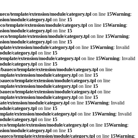
eco/template/extension/module/category.tpl
on line
15
Warning
:
sion/module/category.tpl
on line
15
o/template/extension/module/category.tpl
on line
15
Warning
:
sion/module/category.tpl
on line
15
co/template/extension/module/category.tpl
on line
15
Warning
:
sion/module/category.tpl
on line
15
plate/extension/module/category.tpl
on line
15
Warning
: Invalid
dule/category.tpl
on line
15
emplate/extension/module/category.tpl
on line
15
Warning
: Invalid
dule/category.tpl
on line
15
baueco/template/extension/module/category.tpl
on line
mplate/extension/module/category.tpl
on line
15
aueco/template/extension/module/category.tpl
on line
mplate/extension/module/category.tpl
on line
15
baueco/template/extension/module/category.tpl
on line
mplate/extension/module/category.tpl
on line
15
te/extension/module/category.tpl
on line
15
Warning
: Invalid
dule/category.tpl
on line
15
mplate/extension/module/category.tpl
on line
15
Warning
: Invalid
dule/category.tpl
on line
15
co/template/extension/module/category.tpl
on line
15
Warning
:
sion/module/category.tpl
on line
15
aueco/template/extension/module/category.tpl
on line
15
Warning
: