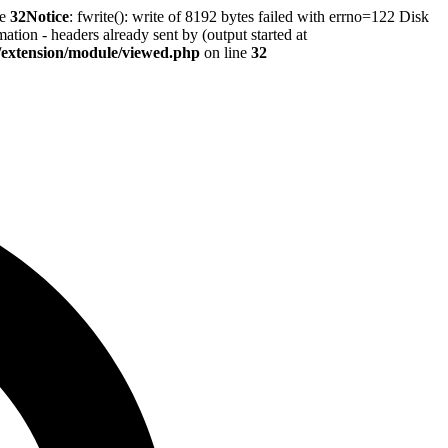
ne
32
Notice
: fwrite(): write of 8192 bytes failed with errno=122 Disk
tion - headers already sent by (output started at
r/extension/module/viewed.php
on line
32