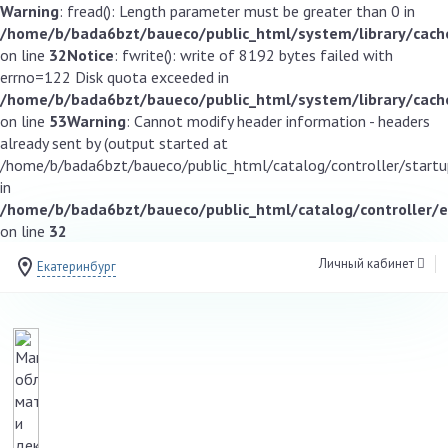
Warning
: fread(): Length parameter must be greater than 0 in
/home/b/bada6bzt/baueco/public_html/system/library/cache
on line
32
Notice
: fwrite(): write of 8192 bytes failed with
errno=122 Disk quota exceeded in
/home/b/bada6bzt/baueco/public_html/system/library/cache
on line
53
Warning
: Cannot modify header information - headers
already sent by (output started at
/home/b/bada6bzt/baueco/public_html/catalog/controller/startup
in
/home/b/bada6bzt/baueco/public_html/catalog/controller/
on line
32
Личный кабинет
Екатеринбург