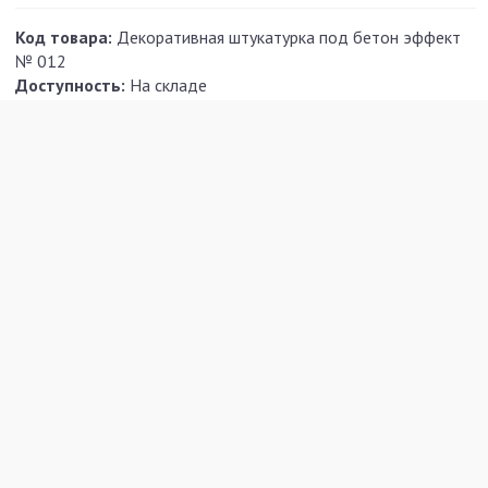
Код товара:
Декоративная штукатурка под бетон эффект
№ 012
Доступность:
На складе
1 300 р.
/м2
В ОДИН КЛИК
В КОРЗИНУ
РАССЧИТАТЬ ЗАКАЗ
В ЗАКЛАДКИ
В СРАВНЕНИЕ
ХАРАКТЕРИСТИКИ
ОТЗЫВЫ (0)
ОПИСАНИЕ
ДОСТАВКА И ОПЛАТА